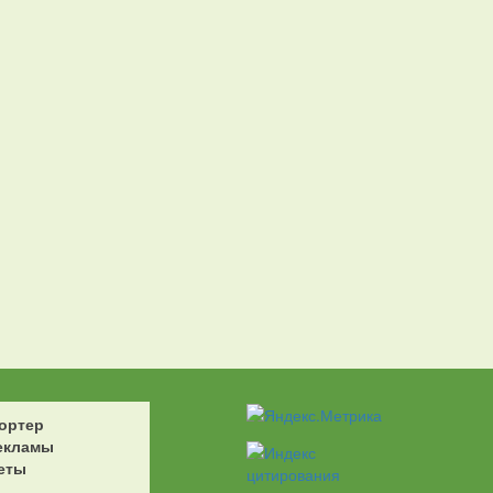
ортер
екламы
еты