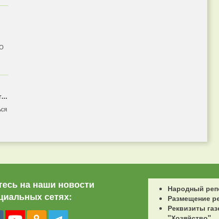
 О
...
ься
есь на наши новости
Народный реп
циальных сетях:
Размещение р
Реквизиты газ
"Хозяйство"