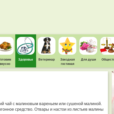
Готовим
Здоровье
Ветеринар
Звездная
Для души
Общест
вкусно
гостиная
ячий чай с малиновым вареньем или сушеной малиной.
гонное средство. Отвары и настои из листьев малины