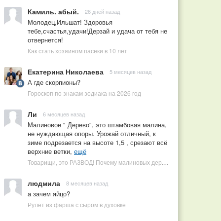
Камиль. абый.
26 дней назад
Молодец,Ильшат! Здоровья
тебе,счастья,удачи!Дерзай и удача от тебя не
отвернется!
Как стать хозяином пасеки в 10 лет
Екатерина Николаева
5 месяцев назад
А где скорпионы?
Гороскоп по знакам зодиака на 2026 год
Ли
6 месяцев назад
Малиновое " Дерево", это штамбовая малина,
не нуждающая опоры. Урожай отличный, к
зиме подрезается на высоте 1,5 , срезают всё
верхние ветки,
ещё
Товарищи, это РАЗВОД! Почему малиновых деревьев не бывает, или Как ушлые продавцы наживаются на мечтах садоводов
людмила
8 месяцев назад
а зачем яйцо?
Рулет из фарша с сыром в духовке