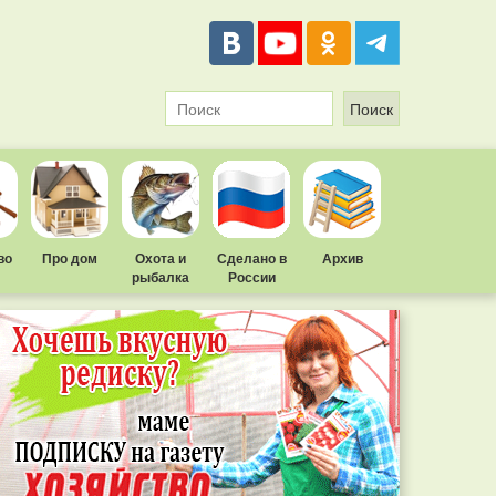
во
Про дом
Охота и
Сделано в
Архив
рыбалка
России