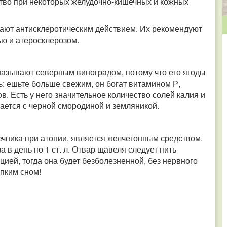
тво при некоторых желудочно-кишечных и кожных
дают антисклеротическим действием. Их рекомендуют
ю и атеросклерозом.
 называют северным виноградом, потому что его ягоды
ь: ешьте больше свежим, он богат витамином Р,
в. Есть у него значительное количество солей калия и
ается с черной смородиной и земляникой.
чника при атонии, является желчегонным средством.
аза в день по 1 ст. л. Отвар щавеля следует пить
ией, тогда она будет безболезненной, без нервного
пким сном!