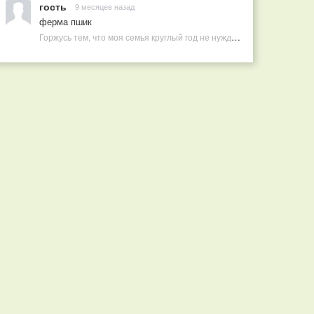
гость
9 месяцев назад
ферма пшик
Горжусь тем, что моя семья круглый год не нуждается в покупных витаминах