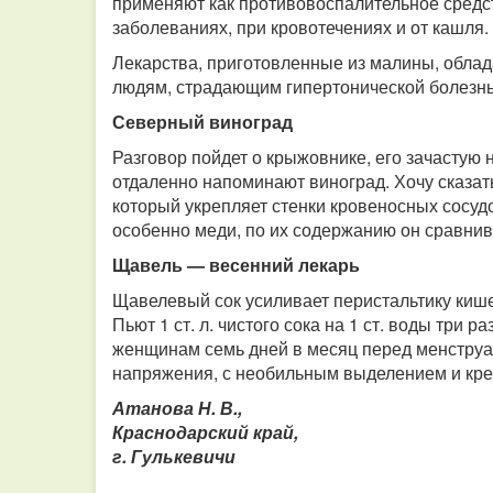
применяют как противовоспалительное средс
заболеваниях, при кровотечениях и от кашля.
Лекарства, приготовленные из малины, обла
людям, страдающим гипертонической болезнь
Северный виноград
Разговор пойдет о крыжовнике, его зачастую
отдаленно напоминают виноград. Хочу сказат
который укрепляет стенки кровеносных сосудо
особенно меди, по их содержанию он сравнив
Щавель — весенний лекарь
Щавелевый сок усиливает перистальтику кише
Пьют 1 ст. л. чистого сока на 1 ст. воды три р
женщинам семь дней в месяц перед менструац
напряжения, с необильным выделением и кре
Атанова Н. В.,
Краснодарский край,
г. Гулькевичи