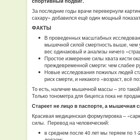
спортивный подвиг.
За последние годы врачи перевернули картин
сахару» добавился ещё один мощный показат
ФАКТЫ
В проведенных масштабных исследования
мышечной силой смертность выше, чем 
вес одинаковый и анализы ничего «стра
Простое измерение силы хвата кисти ок
преждевременной смерти: чем слабее р
Новые исследования пожилых людей стар
риск смерти, и никакого «возраст, всё п
То есть, наличие мышечной массы – это такой
Только тонометра для бицепса пока не продаю
Стареет не лицо в паспорте, а мышечная 
Красивая медицинская формулировка – «сарк
силы. Перевод на человеческий:
в среднем после 40 лет мы теряем по 1-
делаем;