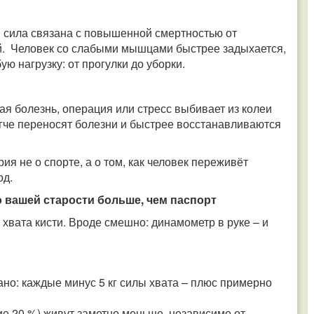
 сила связана с повышенной смертностью от
й. Человек со слабыми мышцами быстрее задыхается,
 нагрузку: от прогулки до уборки.
шая болезнь, операция или стресс выбивает из колеи
гче переносят болезни и быстрее восстанавливаются
ия не о спорте, а о том, как человек переживёт
од.
о вашей старости больше, чем паспорт
хвата кисти. Вроде смешно: динамометр в руке – и
ано: каждые минус 5 кг силы хвата – плюс примерно
ие 20 %) живут заметно меньше, независимо от