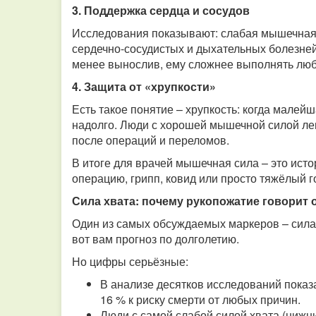
3. Поддержка сердца и сосудов
Исследования показывают: слабая мышечная
сердечно‑сосудистых и дыхательных болезне
менее вынослив, ему сложнее выполнять любую
4. Защита от «хрупкости»
Есть такое понятие – хрупкость: когда малей
надолго. Люди с хорошей мышечной силой ле
после операций и переломов.
В итоге для врачей мышечная сила – это истор
операцию, грипп, ковид или просто тяжёлый г
Сила хвата: почему рукопожатие говорит 
Один из самых обсуждаемых маркеров – сила 
вот вам прогноз по долголетию.
Но цифры серьёзные:
В анализе десятков исследований показ
16 % к риску смерти от любых причин.
Люди с самой слабой силой хвата (нижн