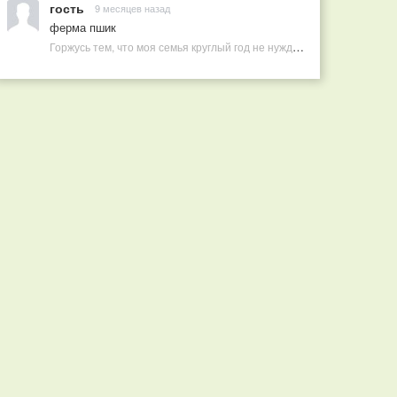
гость
9 месяцев назад
ферма пшик
Горжусь тем, что моя семья круглый год не нуждается в покупных витаминах