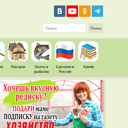
во
Про дом
Охота и
Сделано в
Архив
рыбалка
России