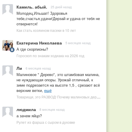
Камиль. абый.
25 дней назад
Молодец,Ильшат! Здоровья
тебе,счастья,удачи!Дерзай и удача от тебя не
отвернется!
Как стать хозяином пасеки в 10 лет
Екатерина Николаева
5 месяцев назад
А где скорпионы?
Гороскоп по знакам зодиака на 2026 год
Ли
6 месяцев назад
Малиновое " Дерево", это штамбовая малина,
не нуждающая опоры. Урожай отличный, к
зиме подрезается на высоте 1,5 , срезают всё
верхние ветки,
ещё
Товарищи, это РАЗВОД! Почему малиновых деревьев не бывает, или Как ушлые продавцы наживаются на мечтах садоводов
людмила
8 месяцев назад
а зачем яйцо?
Рулет из фарша с сыром в духовке