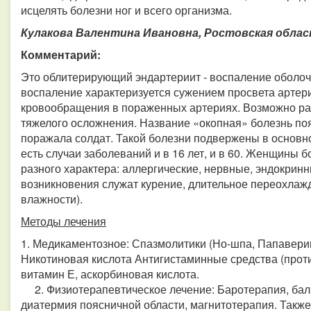
исцелять болезни ног и всего организма.
Кулакова Валентина Ивановна, Ростовская област
Комментарий:
Это облитерирующий эндартериит - воспаление оболоче
воспаление характеризуется сужением просвета артер
кровообращения в пораженных артериях. Возможно раз
тяжелого осложнения. Название «окопная» болезнь появ
поражала солдат. Такой болезни подвержены в основно
есть случаи заболеваний и в 16 лет, и в 60. Женщины 
разного характера: аллергические, нервные, эндокрин
возникновения служат курение, длительное переохла
влажности).
Методы лечения
1. Медикаментозное: Спазмолитики (Но-шпа, Папавери
Никотиновая кислота Антигистаминные средства (прот
витамин Е, аскорбиновая кислота.
2. Физиотерапевтическое лечение: Баротерапия, бал
диатермия поясничной области, магнитотерапия. Также