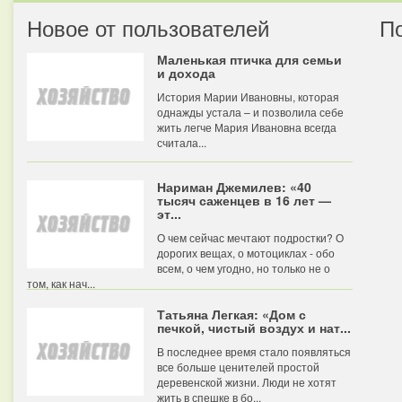
Новое от пользователей
П
Маленькая птичка для семьи
и дохода
История Марии Ивановны, которая
однажды устала – и позволила себе
жить легче Мария Ивановна всегда
считала...
Нариман Джемилев: «40
тысяч саженцев в 16 лет —
эт...
О чем сейчас мечтают подростки? О
дорогих вещах, о мотоциклах - обо
всем, о чем угодно, но только не о
том, как нач...
Татьяна Легкая: «Дом с
печкой, чистый воздух и нат...
В последнее время стало появляться
все больше ценителей простой
деревенской жизни. Люди не хотят
жить в спешке в бо...