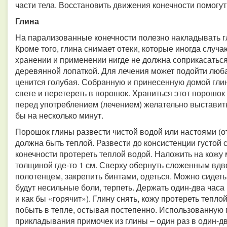
части тела. Восстановить движения конечности помогу
Глина
На парализованные конечности полезно накладывать гл
Кроме того, глина снимает отеки, которые иногда случа
хранении и применении нигде не должна соприкасаться
деревянной лопаткой. Для лечения может подойти любая 
ценится голубая. Собранную и принесенную домой гли
свете и перетереть в порошок. Храниться этот порошо
перед употреблением (лечением) желательно выставить
бы на несколько минут.
Порошок глины развести чистой водой или настоями (о
должна быть теплой. Развести до консистенции густой
конечности протереть теплой водой. Наложить на кожу
толщиной где-то 1 см. Сверху обернуть сложенным вд
полотенцем, закрепить бинтами, одеться. Можно сидеть,
будут несильные боли, терпеть. Держать один-два часа 
и как бы «горячит»). Глину снять, кожу протереть тепло
побыть в тепле, остывая постепенно. Использованную 
прикладывания примочек из глины – один раз в один-дв