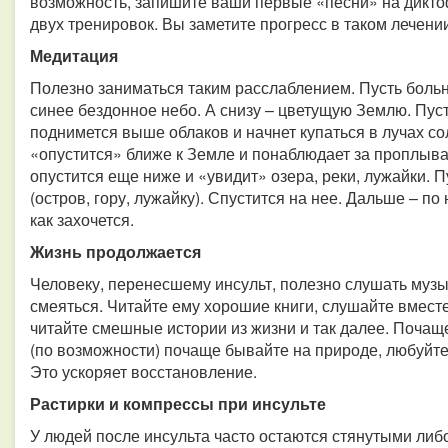
возможность, запишите ваши первые «песни» на дикто
двух тренировок. Вы заметите прогресс в таком лечени
Медитация
Полезно заниматься таким расслаблением. Пусть больн
синее бездонное небо. А снизу – цветущую Землю. Пус
поднимется выше облаков и начнет купаться в лучах со
«опустится» ближе к Земле и понаблюдает за проплыв
опустится еще ниже и «увидит» озера, реки, лужайки. 
(остров, гору, лужайку). Спустится на нее. Дальше – по
как захочется.
Жизнь продолжается
Человеку, перенесшему инсульт, полезно слушать музы
смеяться. Читайте ему хорошие книги, слушайте вмес
читайте смешные истории из жизни и так далее. Почащ
(по возможности) почаще бывайте на природе, любуйте
Это ускоряет восстановление.
Растирки и компрессы при инсульте
У людей после инсульта часто остаются стянутыми ли