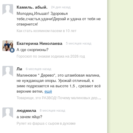
Камиль. абый.
24 дня назад
Молодец,Ильшат! Здоровья
тебе,счастья,удачи!Дерзай и удача от тебя не
отвернется!
Как стать хозяином пасеки в 10 лет
Екатерина Николаева
5 месяцев назад
А где скорпионы?
Гороскоп по знакам зодиака на 2026 год
Ли
6 месяцев назад
Малиновое " Дерево", это штамбовая малина,
не нуждающая опоры. Урожай отличный, к
зиме подрезается на высоте 1,5 , срезают всё
верхние ветки,
ещё
Товарищи, это РАЗВОД! Почему малиновых деревьев не бывает, или Как ушлые продавцы наживаются на мечтах садоводов
людмила
8 месяцев назад
а зачем яйцо?
Рулет из фарша с сыром в духовке