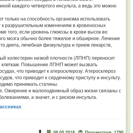
ной каждого четвертого инсульта, а ведь это можно
ет только на способность организма использовать
ит к разрушительным изменениям в кровеносных
оме того, если уровень глюкозы в крови высок во
ого мозга обычно более тяжелое и обширное. Лечение
о диета, лечебная физкультура и прием лекарств,
ый холестерин низкой плотности (ЛПНП) переносит
го клеткам. Повышение ЛПНП может вызвать
судах, что приводит к атеросклерозу. Атеросклероз
удов, что приводит к сердечному приступу и инсульту.
одимо принимать статины.
ие. Ожирение и малоподвижный образ жизни связаны с
олеваниями, а значит, и с риском инсульта.
ассниках
06.05.2018
Просмотров: 1790