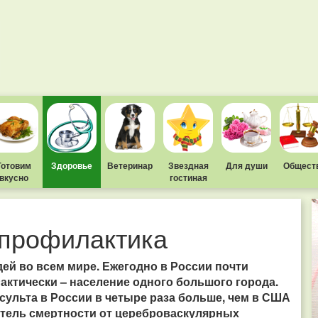
Готовим
Здоровье
Ветеринар
Звездная
Для души
Общест
вкусно
гостиная
 профилактика
дей во всем мире. Ежегодно в России почти
актически – население одного большого города.
сульта в России в четыре раза больше, чем в США
атель смертности от цереброваскулярных