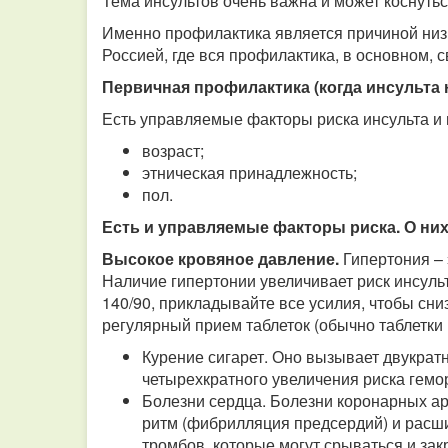
Тема инсультов очень важна и может коснутьс
Именно профилактика является причиной низк
Россией, где вся профилактика, в основном, с
Первичная профилактика (когда инсульта 
Есть управляемые факторы риска инсульта и
возраст;
этническая принадлежность;
пол.
Есть и управляемые факторы риска. О ни
Высокое кровяное давление.
Гипертония –
Наличие гипертонии увеличивает риск инсуль
140/90, прикладывайте все усилия, чтобы сниз
регулярный прием таблеток (обычно таблетки
Курение сигарет. Оно вызывает двукрат
четырехкратного увеличения риска гемор
Болезни сердца. Болезни коронарных а
ритм (фибрилляция предсердий) и расш
тромбов, которые могут срываться и зак