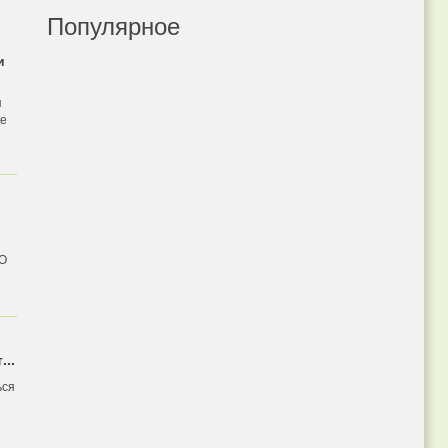
Популярное
и
я
бе
 О
...
ься