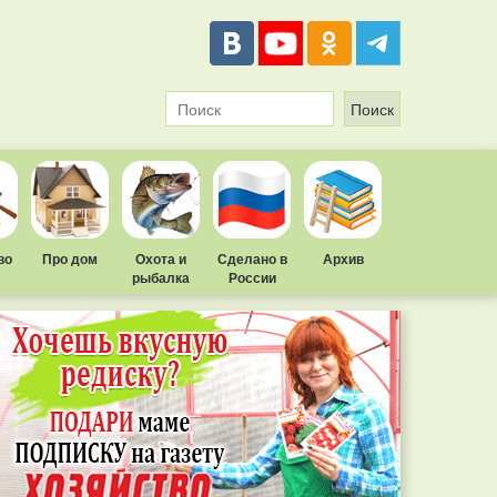
во
Про дом
Охота и
Сделано в
Архив
рыбалка
России