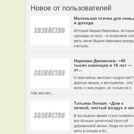
Новое от пользователей
Маленькая птичка для семь
и дохода
История Марии Ивановны, котора
однажды устала – и позволила се
жить легче Мария Ивановна всегда
считала...
Нариман Джемилев: «40
тысяч саженцев в 16 лет —
эт...
О чем сейчас мечтают подростки?
дорогих вещах, о мотоциклах - обо
всем, о чем угодно, но только не о
том, как нач...
Татьяна Легкая: «Дом с
печкой, чистый воздух и нат
В последнее время стало появлят
все больше ценителей простой
деревенской жизни. Люди не хотят
жить в спешке в бо...