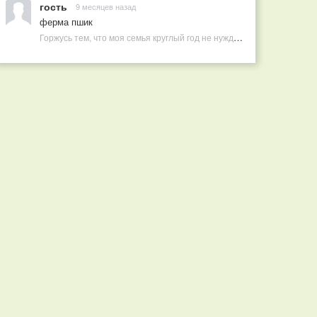
гость
9 месяцев назад
ферма пшик
Горжусь тем, что моя семья круглый год не нуждается в покупных витаминах