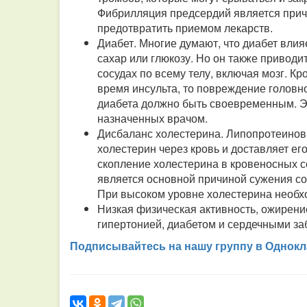
Фибрилляция предсердий является причи
предотвратить приемом лекарств.
Диабет. Многие думают, что диабет влия
сахар или глюкозу. Но он также привод
сосудах по всему телу, включая мозг. Кр
время инсульта, то повреждение головн
диабета должно быть своевременным. Эт
назначенных врачом.
Дисбаланс холестерина. Липопротеинов
холестерин через кровь и доставляет е
скопление холестерина в кровеносных со
является основной причиной сужения сос
При высоком уровне холестерина необх
Низкая физическая активность, ожирен
гипертонией, диабетом и сердечными заб
Подписывайтесь на нашу группу в Однокл