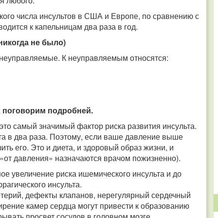
я любого.
ого числа инсультов в США и Европе, по сравнению с
водится к капельницам два раза в год.
никогда не было)
 неуправляемые. К неуправляемым относятся:
х поговорим подробней.
 это самый значимый фактор риска развития инсульта.
та в два раза. Поэтому, если ваше давление выше
ить его. Это и диета, и здоровый образ жизни, и
 «от давления» назначаются врачом пожизненно).
ное увеличение риска ишемического инсульта и до
рагического инсульта.
ртерий, дефекты клапанов, нерегулярный сердечный
ирение камер сердца могут привести к образованию
рывать просвет сосудов в головном мозге.