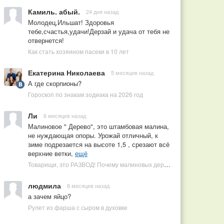
Камиль. абый.
24 дня назад
Молодец,Ильшат! Здоровья
тебе,счастья,удачи!Дерзай и удача от тебя не
отвернется!
Как стать хозяином пасеки в 10 лет
Екатерина Николаева
5 месяцев назад
А где скорпионы?
Гороскоп по знакам зодиака на 2026 год
Ли
6 месяцев назад
Малиновое " Дерево", это штамбовая малина,
не нуждающая опоры. Урожай отличный, к
зиме подрезается на высоте 1,5 , срезают всё
верхние ветки,
ещё
Товарищи, это РАЗВОД! Почему малиновых деревьев не бывает, или Как ушлые продавцы наживаются на мечтах садоводов
людмила
8 месяцев назад
а зачем яйцо?
Рулет из фарша с сыром в духовке