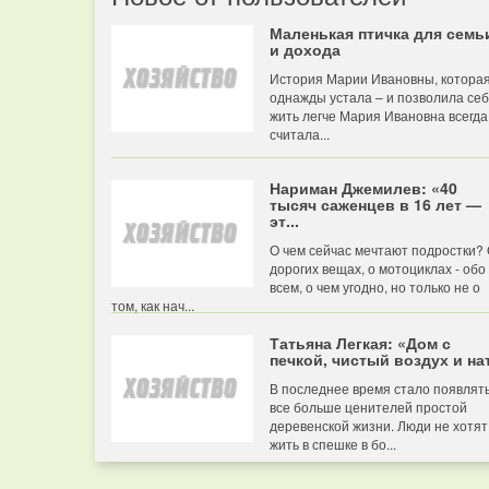
Маленькая птичка для семь
и дохода
История Марии Ивановны, котора
однажды устала – и позволила се
жить легче Мария Ивановна всегда
считала...
Нариман Джемилев: «40
тысяч саженцев в 16 лет —
эт...
О чем сейчас мечтают подростки?
дорогих вещах, о мотоциклах - обо
всем, о чем угодно, но только не о
том, как нач...
Татьяна Легкая: «Дом с
печкой, чистый воздух и нат
В последнее время стало появлят
все больше ценителей простой
деревенской жизни. Люди не хотят
жить в спешке в бо...