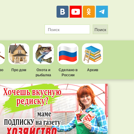
во
Про дом
Охота и
Сделано в
Архив
рыбалка
России