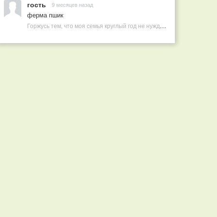
гость
9 месяцев назад
ферма пшик
Горжусь тем, что моя семья круглый год не нуждается в покупных витаминах