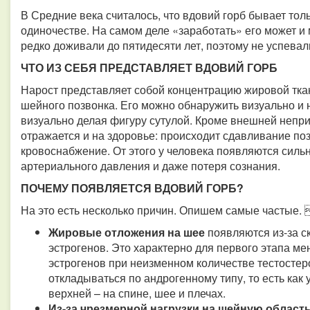
В Средние века считалось, что вдовий горб бывает то
одиночестве. На самом деле «заработать» его может и
редко доживали до пятидесяти лет, поэтому не успевал
ЧТО ИЗ СЕБЯ ПРЕДСТАВЛЯЕТ ВДОВИЙ ГОРБ
Нарост представляет собой концентрацию жировой тка
шейного позвонка. Его можно обнаружить визуально и 
визуально делая фигуру сутулой. Кроме внешней непри
отражается и на здоровье: происходит сдавливание по
кровоснабжение. От этого у человека появляются сил
артериального давления и даже потеря сознания.
ПОЧЕМУ ПОЯВЛЯЕТСЯ ВДОВИЙ ГОРБ?
На это есть несколько причин. Опишем самые частые. 
Жировые отложения на шее
появляются из-за с
эстрогенов. Это характерно для первого этапа м
эстрогенов при неизменном количестве тестостер
откладываться по андрогенному типу, то есть как у
верхней – на спине, шее и плечах.
Из-за чрезмерной нагрузки на шейную област