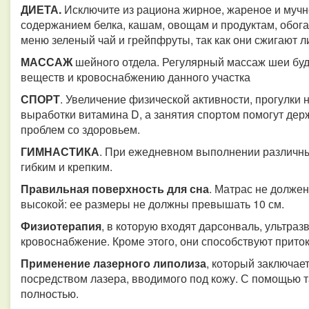
ДИЕТА.
Исключите из рациона жирное, жареное и мучн
содержанием белка, кашам, овощам и продуктам, обог
меню зеленый чай и грейпфруты, так как они сжигают л
МАССАЖ
шейного отдела. Регулярный массаж шеи бу
веществ и кровоснабжению данного участка
СПОРТ
. Увеличение физической активности, прогулки
выработки витамина D, а занятия спортом помогут дер
проблем со здоровьем.
ГИМНАСТИКА
. При ежедневном выполнении различны
гибким и крепким.
Правильная поверхность для сна
. Матрас не должен
высокой: ее размеры не должны превышать 10 см.
Физиотерапия
, в которую входят дарсонваль, ультра
кровоснабжение. Кроме этого, они способствуют прито
Применение лазерного липолиза
, который заключа
посредством лазера, вводимого под кожу. С помощью 
полностью.