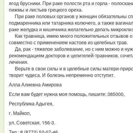
ягод брусники. При раке полости рта и горла - полоска
пижмы и листьев грецкого ореха.
При раке половых органов у женщин обязательны сп
подмаренника или татарника колючего, а также вагин
раке желудка и кишечника желательно делать микроклиз
Как травница, имею много положительных отзывов о л
совместно с применением настоев из целебных трав.
Да, рак - тяжелое заболевание, но с ним можно и нуж
рекомендациям докторов и целителей-травников, соче
лечения.
Верьте в свои силы и в целебные силы матери-приро
творит чудеса. И болезнь непременно отступит.
Алла Алиевна Амирова
Если вам будет нужна моя помощь, пишите: 385000,
Республика Адыгея,
г. Майкоп,
ул. Советская, 156-3.
Тел.: 8 (8772) 52-07-46,