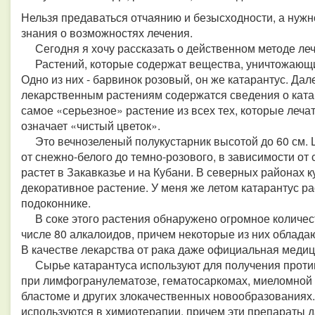
Нельзя предаваться отчаянию и безысходности, а нужно
знания о возможностях лечения.
Сегодня я хочу рассказать о действенном методе ле
Растений, которые содержат вещества, уничтожающие 
Одно из них - барвинок розовый, он же катарантус. Дал
лекарственным растениям содержатся сведения о катар
самое «серьезное» растение из всех тех, которые лечат
означает «чистый цветок».
Это вечнозеленый полукустарник высотой до 60 см. Ц
от снежно-белого до темно-розового, в зависимости от с
растет в Закавказье и на Кубани. В северных районах к
декоративное растение. У меня же летом катарантус рас
подоконнике.
В соке этого растения обнаружено огромное количест
числе 80 алкалоидов, причем некоторые из них облад
В качестве лекарства от рака даже официальная медиц
Сырье катарантуса используют для получения проти
при лимфогранулематозе, гематосаркомах, миеломной б
бластоме и других злокачественных новообразованиях
используются в химиотерапии, причем эти препараты 