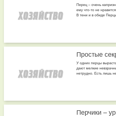
Перец – очень капризн
ему что-то не нравится
В тени и в обиде Перцы
Простые сек
У одних перцы выраста
дают мелкие невзрачн
нетрудно. Есть лишь н
Перчики – у