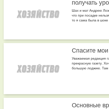
получать ур
Шах и мат Андрею Лоз
что при посадке нельз
то я сама была в шоке 
Спасите мои
Уважаемая редакция г
прекрасную газету. Хо
большую лоджию. Там у
Основные вр