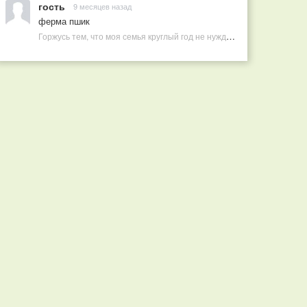
гость
9 месяцев назад
ферма пшик
Горжусь тем, что моя семья круглый год не нуждается в покупных витаминах