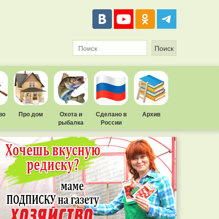
во
Про дом
Охота и
Сделано в
Архив
рыбалка
России