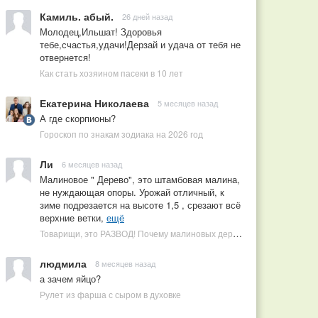
Камиль. абый.
26 дней назад
Молодец,Ильшат! Здоровья
тебе,счастья,удачи!Дерзай и удача от тебя не
отвернется!
Как стать хозяином пасеки в 10 лет
Екатерина Николаева
5 месяцев назад
А где скорпионы?
Гороскоп по знакам зодиака на 2026 год
Ли
6 месяцев назад
Малиновое " Дерево", это штамбовая малина,
не нуждающая опоры. Урожай отличный, к
зиме подрезается на высоте 1,5 , срезают всё
верхние ветки,
ещё
Товарищи, это РАЗВОД! Почему малиновых деревьев не бывает, или Как ушлые продавцы наживаются на мечтах садоводов
людмила
8 месяцев назад
а зачем яйцо?
Рулет из фарша с сыром в духовке