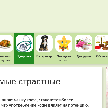
Готовим
Здоровье
Ветеринар
Звездная
Для души
Общест
вкусно
гостиная
амые страстные
ыпивая чашку кофе, становятся более
, что употребление кофе влияет на потенцию.