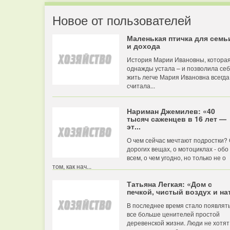
Новое от пользователей
Маленькая птичка для семь
и дохода
История Марии Ивановны, котора
однажды устала – и позволила се
жить легче Мария Ивановна всегда
считала...
Нариман Джемилев: «40
тысяч саженцев в 16 лет —
эт...
О чем сейчас мечтают подростки?
дорогих вещах, о мотоциклах - обо
всем, о чем угодно, но только не о
том, как нач...
Татьяна Легкая: «Дом с
печкой, чистый воздух и нат
В последнее время стало появлят
все больше ценителей простой
деревенской жизни. Люди не хотят