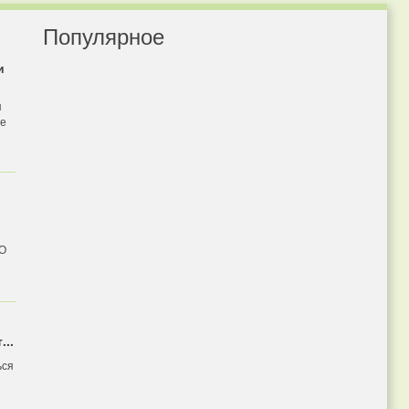
Популярное
и
я
бе
 О
...
ься