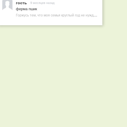
гость
9 месяцев назад
ферма пшик
Горжусь тем, что моя семья круглый год не нуждается в покупных витаминах