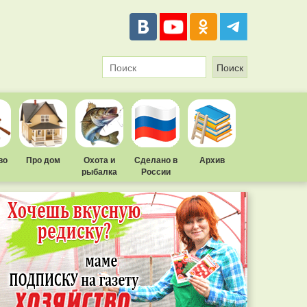
во
Про дом
Охота и
Сделано в
Архив
рыбалка
России