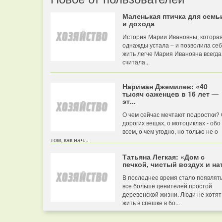
Маленькая птичка для семь
и дохода
История Марии Ивановны, котора
однажды устала – и позволила се
жить легче Мария Ивановна всегда
считала...
Нариман Джемилев: «40
тысяч саженцев в 16 лет —
эт...
О чем сейчас мечтают подростки?
дорогих вещах, о мотоциклах - обо
всем, о чем угодно, но только не о
том, как нач...
Татьяна Легкая: «Дом с
печкой, чистый воздух и нат
В последнее время стало появлят
все больше ценителей простой
деревенской жизни. Люди не хотят
жить в спешке в бо...