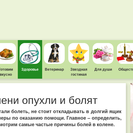
Готовим
Здоровье
Ветеринар
Звездная
Для души
Общест
вкусно
гостиная
лени опухли и болят
тали болеть, не стоит откладывать в долгий ящик
меры по оказанию помощи. Главное – определить,
смотрим самые частые причины болей в колене.