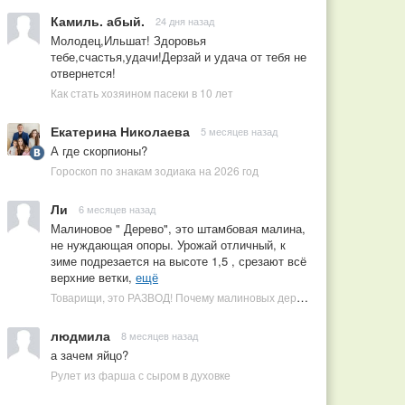
Камиль. абый.
24 дня назад
Молодец,Ильшат! Здоровья
тебе,счастья,удачи!Дерзай и удача от тебя не
отвернется!
Как стать хозяином пасеки в 10 лет
Екатерина Николаева
5 месяцев назад
А где скорпионы?
Гороскоп по знакам зодиака на 2026 год
Ли
6 месяцев назад
Малиновое " Дерево", это штамбовая малина,
не нуждающая опоры. Урожай отличный, к
зиме подрезается на высоте 1,5 , срезают всё
верхние ветки,
ещё
Товарищи, это РАЗВОД! Почему малиновых деревьев не бывает, или Как ушлые продавцы наживаются на мечтах садоводов
людмила
8 месяцев назад
а зачем яйцо?
Рулет из фарша с сыром в духовке