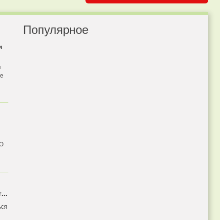
Популярное
и
я
бе
 О
...
ься