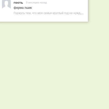
гость
9 месяцев назад
ферма пшик
Горжусь тем, что моя семья круглый год не нуждается в покупных витаминах