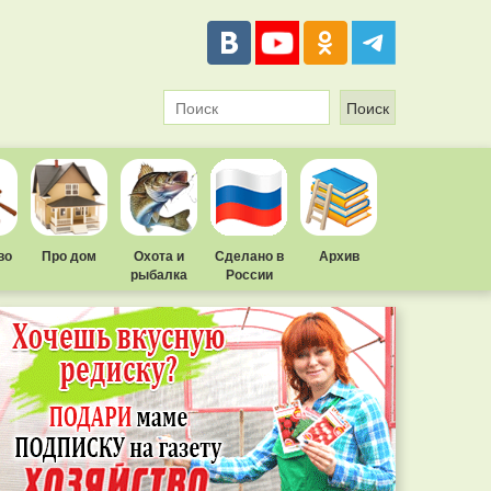
во
Про дом
Охота и
Сделано в
Архив
рыбалка
России