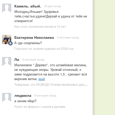
Камиль. абый.
23 дня назад
Молодец,Ильшат! Здоровья
тебе,счастья,удачи!Дерзай и удача от тебя не
отвернется!
Как стать хозяином пасеки в 10 лет
Екатерина Николаева
5 месяцев назад
А где скорпионы?
Гороскоп по знакам зодиака на 2026 год
Ли
6 месяцев назад
Малиновое " Дерево", это штамбовая малина,
не нуждающая опоры. Урожай отличный, к
зиме подрезается на высоте 1,5 , срезают всё
верхние ветки,
ещё
Товарищи, это РАЗВОД! Почему малиновых деревьев не бывает, или Как ушлые продавцы наживаются на мечтах садоводов
людмила
8 месяцев назад
а зачем яйцо?
Рулет из фарша с сыром в духовке