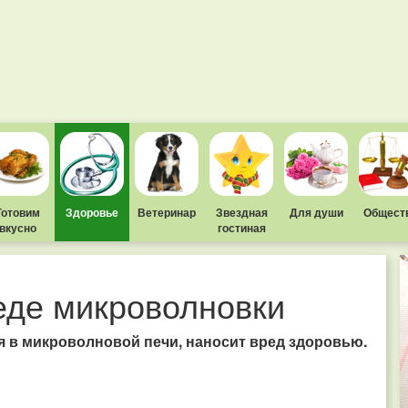
Готовим
Здоровье
Ветеринар
Звездная
Для души
Общест
вкусно
гостиная
еде микроволновки
я в микроволновой печи, наносит вред здоровью.