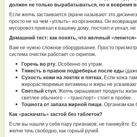
должен не только вырабатываться, но и вовремя вы
Если желчь застаивается (врачи называют это дискине
просто не на чем «уплыть» из организма. Он возвращает
мусоровоз приехал к вашему дому, постоял и уехал, не 
Домашний тест: как понять, что желчный «ленится
Вам не нужно сложное оборудование. Просто присмотрит
система очистки работает со скрипом.
Горечь во рту.
Особенно по утрам.
Тяжесть в правом подреберье после еды
(даже
Сухость кожи на локтях и пятках.
Если кожа там
жирорастворимые витамины и жиры не усваиваютс
Светлый стул.
Желчь окрашивает продукты жизне
светлее обычного – «транспорт» стоит в пробке.
Тошнота от запаха жирной пищи.
Организм как 
Как «раскачать» застой без таблеток?
Если вы нашли у себя пару признаков, не паникуйте. Е
желчи течь свободно, как горный ручей.