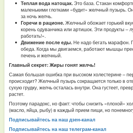
Теплая вода натощак.
Это база. Стакан комфортн
маленькими глотками «будит» желчный пузырь. О
за ночь желчь.
Горечи в рационе.
Желчный обожает горький вкус
корень одуванчика или артишок. Эти продукты – 
работать!».
Движение после еды.
Не надо бегать марафон. 
обеда. Когда мы двигаемся, работают мышцы пре
печень и желчный.
Главный секрет: Жиры гонят желчь!
Самая большая ошибка при высоком холестерине – пер
происходит? Желчный пузырь сокращается только в отв
сухую грудку, желчь осталась внутри. Она густеет, прев
растет.
Поэтому парадокс, но факт: чтобы снизить «плохой» х
(масло, яйца, рыбу) в каждый прием пищи, но понемног
Подписывайтесь на наш дзен-канал
Подписывайтесь на наш телеграм-канал