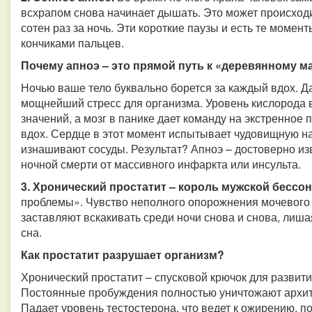
всхрапом снова начинает дышать. Это может происходи
сотен раз за ночь. Эти короткие паузы и есть те момент
кончиками пальцев.
Почему апноэ – это прямой путь к «деревянному 
Ночью ваше тело буквально борется за каждый вдох. 
мощнейший стресс для организма. Уровень кислорода в
значений, а мозг в панике дает команду на экстренное 
вдох. Сердце в этот момент испытывает чудовищную на
изнашивают сосуды. Результат? Апноэ – достоверно из
ночной смерти от массивного инфаркта или инсульта.
3. Хронический простатит – король мужской бессо
проблемы». Чувство неполного опорожнения мочевого
заставляют вскакивать среди ночи снова и снова, лиш
сна.
Как простатит разрушает организм?
Хронический простатит – спусковой крючок для развити
Постоянные пробуждения полностью уничтожают архите
Падает уровень тестостерона, что ведет к ожирению, 