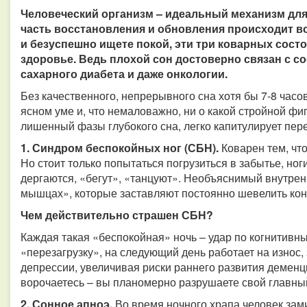
Человеческий организм – идеальный механизм дл
часть восстановления и обновления происходит во
и безуспешно ищете покой, эти три коварных сост
здоровье. Ведь плохой сон достоверно связан с с
сахарного диабета и даже онкологии.
Без качественного, непрерывного сна хотя бы 7-8 часов
ясном уме и, что немаловажно, ни о какой стройной фиг
лишенный фазы глубокого сна, легко капитулирует пер
1. Синдром беспокойных ног (СБН).
Коварен тем, чт
Но стоит только попытаться погрузиться в забытье, но
дергаются, «бегут», «танцуют». Необъяснимый внутрен
мышцах», которые заставляют постоянно шевелить кон
Чем действительно страшен СБН?
Каждая такая «беспокойная» ночь – удар по когнитивн
«перезагрузку», на следующий день работает на износ,
депрессии, увеличивая риски раннего развития деменц
ворочаетесь – вы планомерно разрушаете свой главны
2. Сонное апноэ.
Во время ночного храпа человек зами