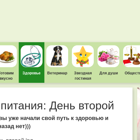
Готовим
Здоровье
Ветеринар
Звездная
Для души
Общест
вкусно
гостиная
питания: День второй
вы уже начали свой путь к здоровью и
азад нет)))