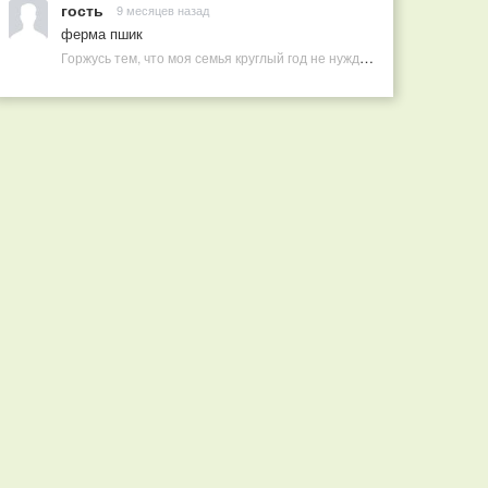
гость
9 месяцев назад
ферма пшик
Горжусь тем, что моя семья круглый год не нуждается в покупных витаминах