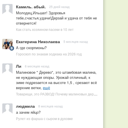
Камиль. абый.
25 дней назад
Молодец,Ильшат! Здоровья
тебе,счастья,удачи!Дерзай и удача от тебя не
отвернется!
Как стать хозяином пасеки в 10 лет
Екатерина Николаева
5 месяцев назад
А где скорпионы?
Гороскоп по знакам зодиака на 2026 год
Ли
6 месяцев назад
Малиновое " Дерево", это штамбовая малина,
не нуждающая опоры. Урожай отличный, к
зиме подрезается на высоте 1,5 , срезают всё
верхние ветки,
ещё
Товарищи, это РАЗВОД! Почему малиновых деревьев не бывает, или Как ушлые продавцы наживаются на мечтах садоводов
людмила
8 месяцев назад
а зачем яйцо?
Рулет из фарша с сыром в духовке