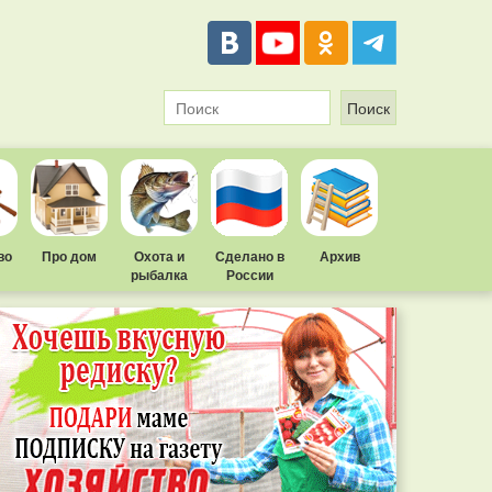
во
Про дом
Охота и
Сделано в
Архив
рыбалка
России