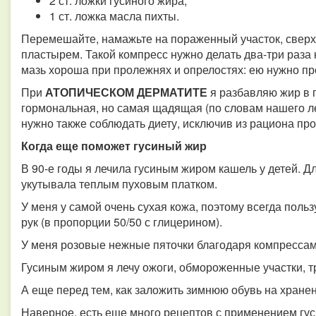
2 ст. ложки гусиного жира;
1 ст. ложка масла пихты.
Перемешайте, намажьте на пораженный участок, сверху
пластырем. Такой компресс нужно делать два-три раза 
мазь хороша при пролежнях и опрелостях: ею нужно пр
При
АТОПИЧЕСКОМ ДЕРМАТИТЕ
я разбавляю жир в п
гормональная, но самая щадящая (по словам нашего л
нужно также соблюдать диету, исключив из рациона п
Когда еще поможет гусиный жир
В 90-е годы я лечила гусиным жиром кашель у детей. Для
укутывала теплым пуховым платком.
У меня у самой очень сухая кожа, поэтому всегда поль
рук (в пропорции 50/50 с глицерином).
У меня розовые нежные пяточки благодаря компрессам 
Гусиным жиром я лечу ожоги, обмороженные участки, т
А еще перед тем, как заложить зимнюю обувь на хране
Наверное, есть еще много рецептов с применением гуси