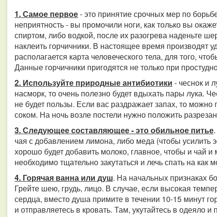
1. Самое первое
- это принятие срочных мер по борьбе
неприятность - вы промочили ноги, как только вы окаже
спиртом, либо водкой, после их разогрева наденьте ш
наклеить горчичники. В настоящее время производят у
располагается карта человеческого тела, для того, чтоб
Данные горчичники пригодятся не только при простудн
2. Используйте природные антибиотики
- чеснок и л
насморк, то очень полезно будет вдыхать пары лука. Ч
не будет пользы. Если вас раздражает запах, то можн
соком. На ночь возле постели нужно положить разреза
3. Следующее составляющее - это обильное питье
чая с добавлением лимона, либо меда (чтобы усилить 
хорошо будет добавить молоко, главное, чтобы и чай и 
необходимо тщательно закутаться и лечь спать на как 
4. Горячая ванна или душ
. На начальных признаках б
Грейте шею, грудь, лицо. В случае, если высокая темпе
сердца, вместо душа примите в течении 10-15 минут го
и отправляетесь в кровать. Там, укутайтесь в одеяло и 