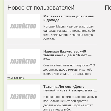
Новое от пользователей
П
Маленькая птичка для семьи
и дохода
История Марии Ивановны, которая
однажды устала – и позволила себе
жить легче Мария Ивановна всегда
считала...
Нариман Джемилев: «40
тысяч саженцев в 16 лет —
эт...
О чем сейчас мечтают подростки? О
дорогих вещах, о мотоциклах - обо
всем, о чем угодно, но только не о
том, как нач...
Татьяна Легкая: «Дом с
печкой, чистый воздух и нат...
В последнее время стало появляться
все больше ценителей простой
деревенской жизни. Люди не хотят
жить в спешке в бо...