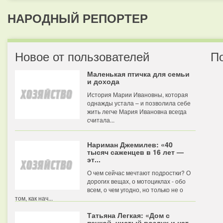
НАРОДНЫЙ РЕПОРТЕР
Новое от пользователей
П
Маленькая птичка для семьи
и дохода
История Марии Ивановны, которая
однажды устала – и позволила себе
жить легче Мария Ивановна всегда
считала...
Нариман Джемилев: «40
тысяч саженцев в 16 лет —
эт...
О чем сейчас мечтают подростки? О
дорогих вещах, о мотоциклах - обо
всем, о чем угодно, но только не о
том, как нач...
Татьяна Легкая: «Дом с
печкой, чистый воздух и нат...