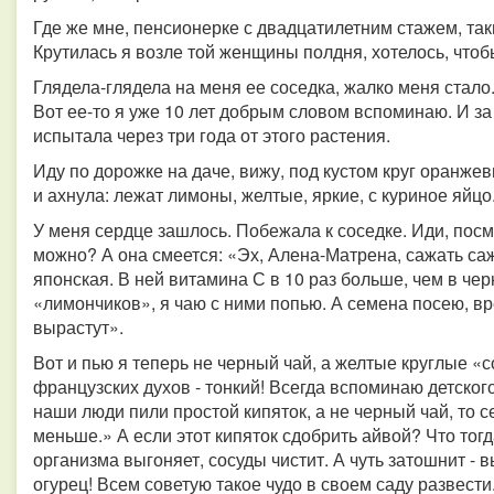
Где же мне, пенсионерке с двадцатилетним стажем, таки
Крутилась я возле той женщины полдня, хотелось, чтобы
Глядела-глядела на меня ее соседка, жалко меня стало. 
Вот ее-то я уже 10 лет добрым словом вспоминаю. И за т
испытала через три года от этого растения.
Иду по дорожке на даче, вижу, под кустом круг оранже
и ахнула: лежат лимоны, желтые, яркие, с куриное яйцо
У меня сердце зашлось. Побежала к соседке. Иди, посмо
можно? А она смеется: «Эх, Алена-Матрена, сажать саж
японская. В ней витамина С в 10 раз больше, чем в че
«лимончиков», я чаю с ними попью. А семена посею, вр
вырастут».
Вот и пью я теперь не черный чай, а желтые круглые «
французских духов - тонкий! Всегда вспоминаю детског
наши люди пили простой кипяток, а не черный чай, то
меньше.» А если этот кипяток сдобрить айвой? Что тогд
организма выгоняет, сосуды чистит. А чуть затошнит - в
огурец! Всем советую такое чудо в своем саду развести