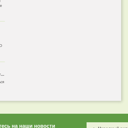
я
бе
 О
...
ься
есь на наши новости