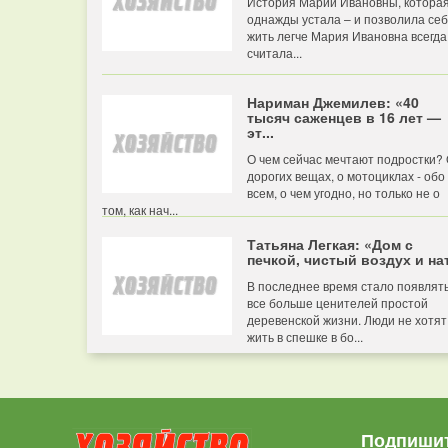
История Марии Ивановны, котора
однажды устала – и позволила се
жить легче Мария Ивановна всегда
считала...
Нариман Джемилев: «40
тысяч саженцев в 16 лет —
эт...
О чем сейчас мечтают подростки?
дорогих вещах, о мотоциклах - обо
всем, о чем угодно, но только не о
том, как нач...
Татьяна Легкая: «Дом с
печкой, чистый воздух и нат
В последнее время стало появлят
все больше ценителей простой
деревенской жизни. Люди не хотят
жить в спешке в бо...
Подпишит