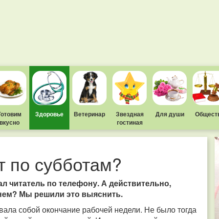
Готовим
Здоровье
Ветеринар
Звездная
Для души
Общест
вкусно
гостиная
т по субботам?
л читатель по телефону. А действительно,
днем? Мы решили это выяснить.
вала собой окончание рабочей недели. Не было тогда