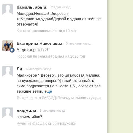
Камиль. абый.
23 дня назад
Молодец,Ильшат! Здоровья
тебе,счастья,удачи!Дерзай и удача от тебя не
отвернется!
Как стать хозяином пасеки в 10 лет
Екатерина Николаева
5 месяцев назад
А где скорпионы?
Гороскоп по знакам зодиака на 2026 год
Ли
6 месяцев назад
Малиновое " Дерево", это штамбовая малина,
не нуждающая опоры. Урожай отличный, к
зиме подрезается на высоте 1,5 , срезают всё
верхние ветки,
ещё
Товарищи, это РАЗВОД! Почему малиновых деревьев не бывает, или Как ушлые продавцы наживаются на мечтах садоводов
людмила
8 месяцев назад
а зачем яйцо?
Рулет из фарша с сыром в духовке