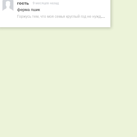
гость
9 месяцев назад
ферма пшик
Горжусь тем, что моя семья круглый год не нуждается в покупных витаминах