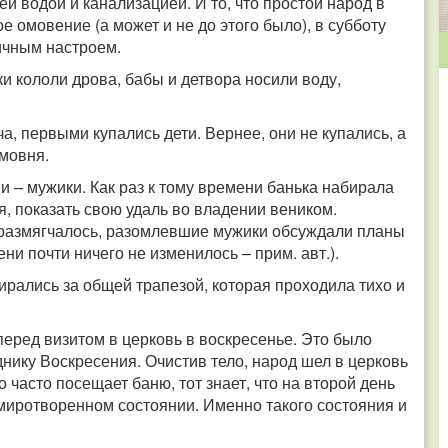
й водой и канализацией. И то, что простой народ в
е омовение (а может и не до этого было), в субботу
ичным настроем.
ки кололи дрова, бабы и детвора носили воду,
а, первыми купались дети. Вернее, они не купались, а
 мовня.
 – мужики. Как раз к тому времени банька набирала
я, показать свою удаль во владении веником.
 размягчалось, разомлевшие мужики обсуждали планы
ни почти ничего не изменилось – прим. авт.).
рались за общей трапезой, которая проходила тихо и
перед визитом в церковь в воскресенье. Это было
нику Воскресения. Очистив тело, народ шел в церковь
о часто посещает баню, тот знает, что на второй день
умиротворенном состоянии. Именно такого состояния и