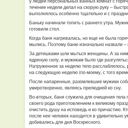
у людей персональных ванных комнат с горяче
течение недели делал на скорую руку – быстро
выполнялось особенно тщательно и с праздн
Баньку начинали топить с раннего утра. Мужи
готовили стол.
Когда баня нагревалась, но еще не была горяч
мылись. Поэтому баню изначально назвали –
За детишками шли мыться женщины. А за ними
ядреную силу, и мужикам было где разгулятьс
Натруженное за неделю тело расслаблялось,
на следующую неделю (по-моему, с того време
После напаренные, разомлевшие мужики соби
умиротворенно, являясь прелюдией ко сну.
Во-вторых, баня служила для очищения тела 
своего рода приготовлением к великому празд
очистить душу на исповедь и ко причастию. Кт
после нее человек находится в удивительно 
добивались для дня Воскресного.