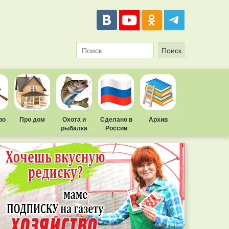
во
Про дом
Охота и
Сделано в
Архив
рыбалка
России