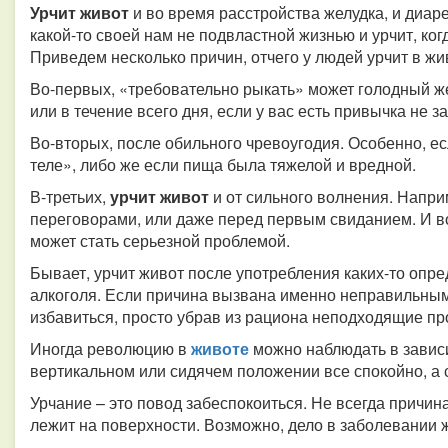
Урчит живот
и во время расстройства желудка, и диаре
какой-то своей нам не подвластной жизнью и урчит, ког
Приведем несколько причин, отчего у людей урчит в жи
Во-первых, «требовательно рыкать» может голодный же
или в течение всего дня, если у вас есть привычка не з
Во-вторых, после обильного чревоугодия. Особенно, ес
теле», либо же если пища была тяжелой и вредной.
В-третьих,
урчит живот
и от сильного волнения. Напри
переговорами, или даже перед первым свиданием. И во
может стать серьезной проблемой.
Бывает, урчит живот после употребления каких-то опре
алкоголя. Если причина вызвана именно неправильным 
избавиться, просто убрав из рациона неподходящие пр
Иногда революцию в
животе
можно наблюдать в зависи
вертикальном или сидячем положении все спокойно, а сто
Урчание – это повод забеспокоиться. Не всегда причина
лежит на поверхности. Возможно, дело в заболевании 