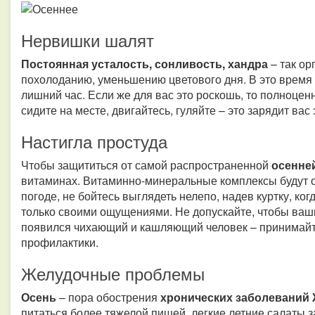
Нервишки шалят
Постоянная усталость, сонливость, хандра
– так ор
похолоданию, уменьшению цветового дня. В это время 
лишний час. Если же для вас это роскошь, то полноцен
сидите на месте, двигайтесь, гуляйте – это зарядит вас
Настигла простуда
Чтобы защититься от самой распространенной
осенне
витаминах. Витаминно-минеральные комплексы будут о
погоде, не бойтесь выглядеть нелепо, надев куртку, ког
только своими ощущениями. Не допускайте, чтобы ваш
появился чихающий и кашляющий человек – принимай
профилактики.
Желудочные проблемы
Осень
– пора обострения
хронических заболеваний
питаться более тяжелой пищей, легкие летние салаты 