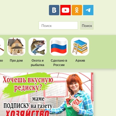
во
Про дом
Охота и
Сделано в
Архив
рыбалка
России