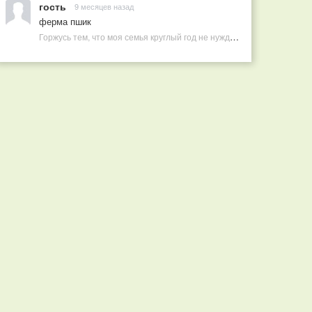
гость
9 месяцев назад
ферма пшик
Горжусь тем, что моя семья круглый год не нуждается в покупных витаминах