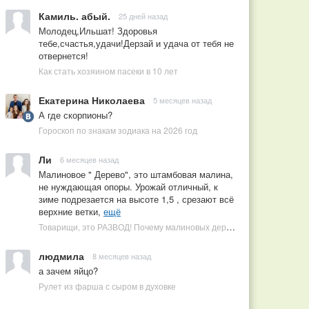
Камиль. абый.
25 дней назад
Молодец,Ильшат! Здоровья
тебе,счастья,удачи!Дерзай и удача от тебя не
отвернется!
Как стать хозяином пасеки в 10 лет
Екатерина Николаева
5 месяцев назад
А где скорпионы?
Гороскоп по знакам зодиака на 2026 год
Ли
6 месяцев назад
Малиновое " Дерево", это штамбовая малина,
не нуждающая опоры. Урожай отличный, к
зиме подрезается на высоте 1,5 , срезают всё
верхние ветки,
ещё
Товарищи, это РАЗВОД! Почему малиновых деревьев не бывает, или Как ушлые продавцы наживаются на мечтах садоводов
людмила
8 месяцев назад
а зачем яйцо?
Рулет из фарша с сыром в духовке