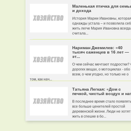
Маленькая птичка для семь
и дохода
История Марии Ивановны, котора
однажды устала – и позволила се
жить легче Мария Ивановна всегда
считала...
Нариман Джемилев: «40
тысяч саженцев в 16 лет —
эт...
О чем сейчас мечтают подростки?
дорогих вещах, о мотоциклах - обо
всем, о чем угодно, но только не о
том, как нач...
Татьяна Легкая: «Дом с
печкой, чистый воздух и нат
В последнее время стало появлят
все больше ценителей простой
деревенской жизни. Люди не хотят
жить в спешке в бо...