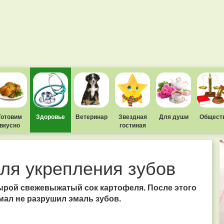
Готовим
Здоровье
Ветеринар
Звездная
Для души
Общест
вкусно
гостиная
ля укрепления зубов
ырой свежевыжатый сок картофеля. После этого
мал не разрушил эмаль зубов.