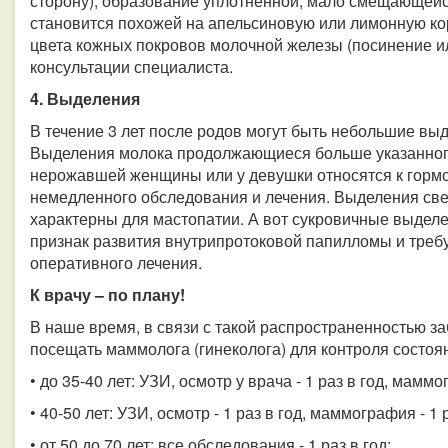
сторону), образование уплотненной, мало смещающейс
становится похожей на апельсиновую или лимонную ко
цвета кожных покровов молочной железы (посинение и
консультации специалиста.
4. Выделения
В течение 3 лет после родов могут быть небольшие выд
Выделения молока продолжающиеся больше указанного
нерожавшей женщины или у девушки относятся к горм
немедленного обследования и лечения. Выделения свет
характерны для мастопатии. А вот сукровичные выделе
признак развития внутрипротоковой папилломы и треб
оперативного лечения.
К врачу – по плану!
В наше время, в связи с такой распространенностью з
посещать маммолога (гинеколога) для контроля состоя
• до 35-40 лет: УЗИ, осмотр у врача - 1 раз в год, мамм
• 40-50 лет: УЗИ, осмотр - 1 раз в год, маммография - 1 р
• от 50 до 70 лет: все обследования - 1 раз в год;