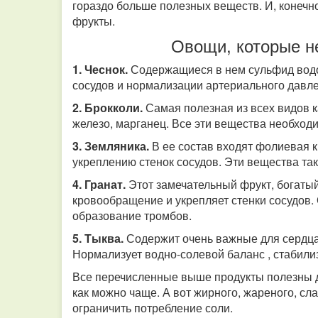
гораздо больше полезных веществ. И, конечн
фрукты.
Овощи, которые н
1. Чеснок.
Содержащиеся в нем сульфид водо
сосудов и нормализации артериального давл
2. Брокколи.
Самая полезная из всех видов к
железо, марганец. Все эти вещества необхо
3. Земляника.
В ее состав входят фолиевая к
укреплению стенок сосудов. Эти вещества т
4. Гранат.
Этот замечательный фрукт, богаты
кровообращение и укрепляет стенки сосудов.
образование тромбов.
5. Тыква.
Содержит очень важные для сердца 
Нормализует водно-солевой баланс , стабили
Все перечисленные выше продукты полезны д
как можно чаще. А вот жирного, жареного, сла
ограничить потребление соли.