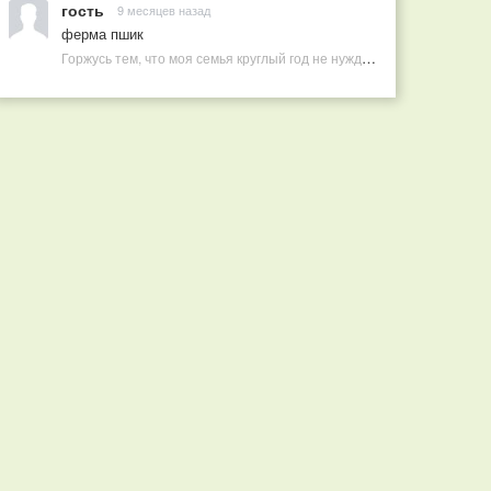
гость
9 месяцев назад
ферма пшик
Горжусь тем, что моя семья круглый год не нуждается в покупных витаминах