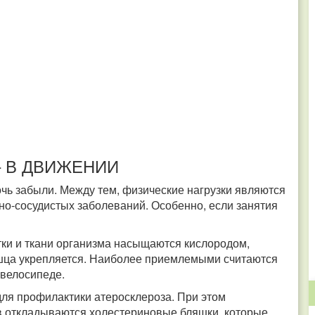
– В ДВИЖЕНИИ
очь забыли. Между тем, физические нагрузки являются
о-сосудистых заболеваний. Особенно, если занятия
ки и ткани организма насыщаются кислородом,
шца укрепляется. Наиболее приемлемыми считаются
а велосипеде.
ля профилактики атеросклероза. При этом
дов откладываются холестериновые бляшки, которые