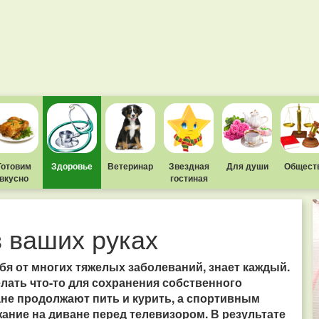
Готовим
Здоровье
Ветеринар
Звездная
Для души
Общест
вкусно
гостиная
в ваших руках
ебя от многих тяжелых заболеваний, знает каждый.
делать что-то для сохранения собственного
ане продолжают пить и курить, а спортивным
ание на диване перед телевизором. В результате