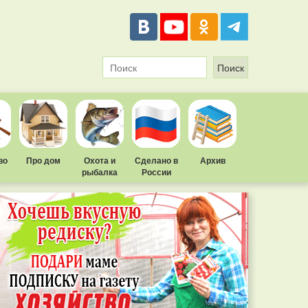
во
Про дом
Охота и
Сделано в
Архив
рыбалка
России