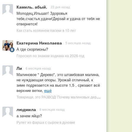
Камиль. абый.
23 дня назад
Молодец,Ильшат! Здоровья
тебе,счастья,удачи!Дерзай и удача от тебя не
отвернется!
Как стать хозяином пасеки в 10 лет
Екатерина Николаева
5 месяцев назад
А где скорпионы?
Гороскоп по знакам зодиака на 2026 год
Ли
6 месяцев назад
Малиновое " Дерево", это штамбовая малина,
не нуждающая опоры. Урожай отличный, к
зиме подрезается на высоте 1,5 , срезают всё
верхние ветки,
ещё
Товарищи, это РАЗВОД! Почему малиновых деревьев не бывает, или Как ушлые продавцы наживаются на мечтах садоводов
людмила
8 месяцев назад
а зачем яйцо?
Рулет из фарша с сыром в духовке