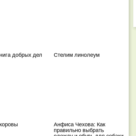
нига добрых дел
Стелим линолеум
 коровы
Анфиса Чехова: Как
правильно выбрать
одежду и обувь для собаки