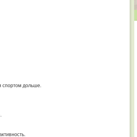
ся спортом дольше.
е.
активность.