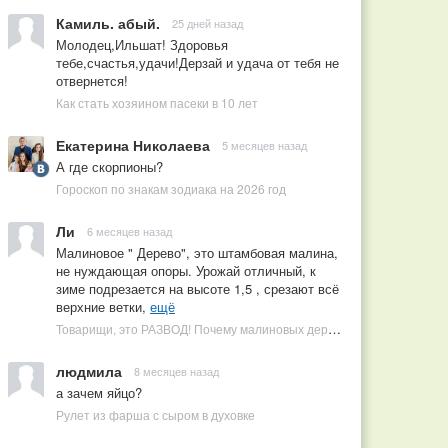
Камиль. абый.
25 дней назад
Молодец,Ильшат! Здоровья
тебе,счастья,удачи!Дерзай и удача от тебя не
отвернется!
Как стать хозяином пасеки в 10 лет
Екатерина Николаева
5 месяцев назад
А где скорпионы?
Гороскоп по знакам зодиака на 2026 год
Ли
6 месяцев назад
Малиновое " Дерево", это штамбовая малина,
не нуждающая опоры. Урожай отличный, к
зиме подрезается на высоте 1,5 , срезают всё
верхние ветки,
ещё
Товарищи, это РАЗВОД! Почему малиновых деревьев не бывает, или Как ушлые продавцы наживаются на мечтах садоводов
людмила
8 месяцев назад
а зачем яйцо?
Рулет из фарша с сыром в духовке