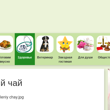
Готовим
Здоровье
Ветеринар
Звездная
Для души
Общест
вкусно
гостиная
й чай