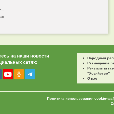
...
ься
есь на наши новости
Народный реп
циальных сетях:
Размещение р
Реквизиты газ
"Хозяйство"
О нас
Политика использования cookie-фа
С