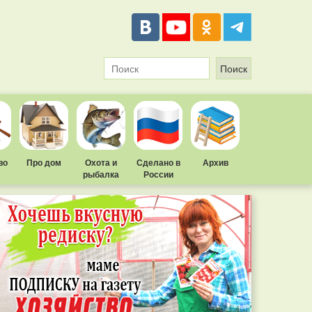
во
Про дом
Охота и
Сделано в
Архив
рыбалка
России