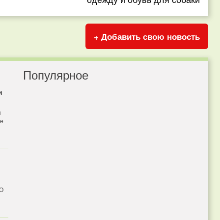
+ Добавить свою новость
Популярное
и
я
бе
 О