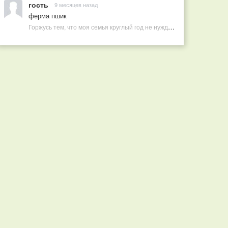
гость
9 месяцев назад
ферма пшик
Горжусь тем, что моя семья круглый год не нуждается в покупных витаминах