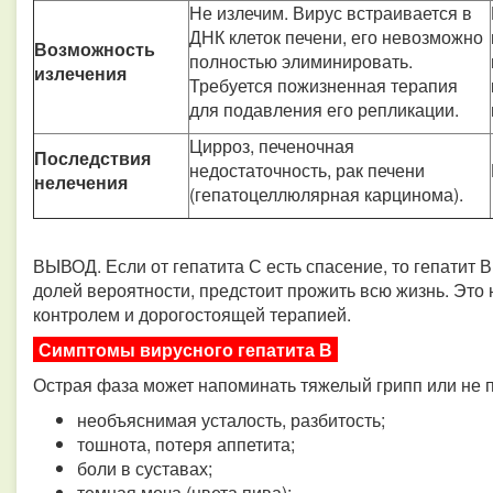
Не излечим. Вирус встраивается в
ДНК клеток печени, его невозможно
Возможность
полностью элиминировать.
излечения
Требуется пожизненная терапия
для подавления его репликации.
Цирроз, печеночная
Последствия
недостаточность, рак печени
нелечения
(гепатоцеллюлярная карцинома).
ВЫВОД. Если от гепатита С есть спасение, то гепатит В
долей вероятности, предстоит прожить всю жизнь. Это 
контролем и дорогостоящей терапией.
Симптомы вирусного гепатита В
Острая фаза может напоминать тяжелый грипп или не 
необъяснимая усталость, разбитость;
тошнота, потеря аппетита;
боли в суставах;
темная моча (цвета пива);