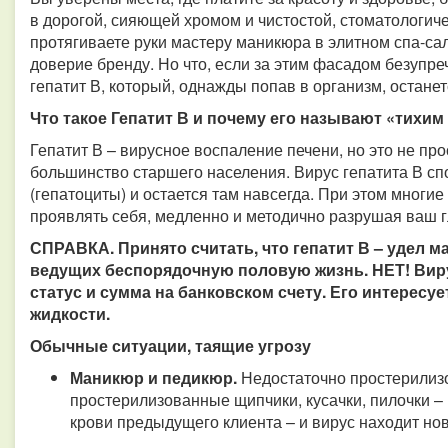
в дорогой, сияющей хромом и чистостой, стоматологич
протягиваете руки мастеру маникюра в элитном спа-сало
доверие бренду. Но что, если за этим фасадом безупр
гепатит В, который, однажды попав в организм, останет
Что такое Гепатит В и почему его называют «тихим
Гепатит В – вирусное воспаление печени, но это не пр
большинство старшего населения. Вирус гепатита В сп
(гепатоциты) и остается там навсегда. При этом многие
проявлять себя, медленно и методично разрушая ваш 
СПРАВКА. Принято считать, что гепатит В – удел м
ведущих беспорядочную половую жизнь. НЕТ! Вир
статус и сумма на банковском счету. Его интересу
жидкости.
Обычные ситуации, таящие угрозу
Маникюр и педикюр.
Недостаточно простерилиз
простерилизованные щипчики, кусачки, пилочки –
крови предыдущего клиента – и вирус находит нов