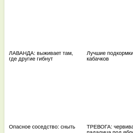
ЛАВАНДА: выживает там,
Лучшие подкормки
где другие гибнут
кабачков
Опасное соседство: сныть
ТРЕВОГА: червив
падалица под ябл