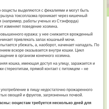
о ооцисты выделяются с фекалиями и могут быть
грызуна токсоплазма проникает через кишечный
ия (например, работы ученых из Стэнфорда)
ит изменяет поведение хозяина.
повышенного куража: у нее снижается врожденный
начинает привлекать запах кошачьей мочи.
ытается убежать, а, наоборот, начинает нападать. По
ием вскоре оказывается внутри кошки. Цикл
ращение в организм конечного хозяина.
шняя кошка, имеющая доступ на улицу, заражается и
ки стереотипам, прямой контакт с питомцем – не
– употребление в пищу недостаточно прожаренного
тых овощей и фруктов, загрязненных почвой.
сны: ооцистам требуется несколько дней для