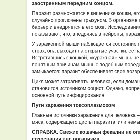
заостренным передним концом.
Паразит размножается в кишечнике кошки, ег
случайно проглочены грызуном. В организме 
барьер и внедряется в его мозг. Исследован
показывают, что, внедряясь в нейроны, параз
У зараженной мыши наблюдается состояние 
страх, она выходит на открытые участки, ее 
Встретившись с кошкой, «куражная» мышь не п
понятным причинам мышь с подобным поведен
замыкается: паразит обеспечивает свое возв
Цикл может затрагивать человека, если дома
становится источником ооцист. Однако, вопре
основной путь инфицирования.
Пути заражения токсоплазмозом
Главные источники заражения для человека 
мяса, содержащего цисты паразита, или немы
СПРАВКА. Свежие кошачьи фекалии не опа
созревания вне организма.