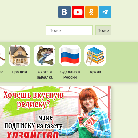
во
Про дом
Охота и
Сделано в
Архив
рыбалка
России