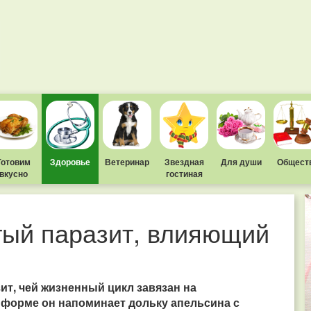
Готовим
Здоровье
Ветеринар
Звездная
Для души
Общест
вкусно
гостиная
тый паразит, влияющий
ит, чей жизненный цикл завязан на
 форме он напоминает дольку апельсина с