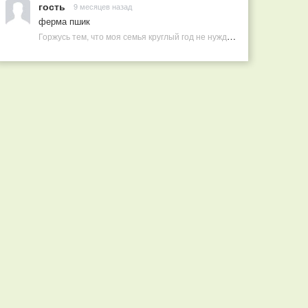
гость
9 месяцев назад
ферма пшик
Горжусь тем, что моя семья круглый год не нуждается в покупных витаминах