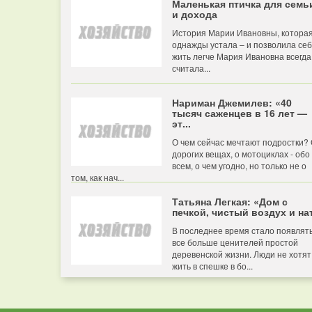
Маленькая птичка для семь
и дохода
История Марии Ивановны, котора
однажды устала – и позволила се
жить легче Мария Ивановна всегда
считала...
Нариман Джемилев: «40
тысяч саженцев в 16 лет —
эт...
О чем сейчас мечтают подростки?
дорогих вещах, о мотоциклах - обо
всем, о чем угодно, но только не о
том, как нач...
Татьяна Легкая: «Дом с
печкой, чистый воздух и нат
В последнее время стало появлят
все больше ценителей простой
деревенской жизни. Люди не хотят
жить в спешке в бо...