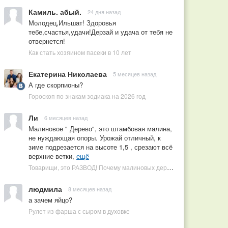
Камиль. абый.
24 дня назад
Молодец,Ильшат! Здоровья
тебе,счастья,удачи!Дерзай и удача от тебя не
отвернется!
Как стать хозяином пасеки в 10 лет
Екатерина Николаева
5 месяцев назад
А где скорпионы?
Гороскоп по знакам зодиака на 2026 год
Ли
6 месяцев назад
Малиновое " Дерево", это штамбовая малина,
не нуждающая опоры. Урожай отличный, к
зиме подрезается на высоте 1,5 , срезают всё
верхние ветки,
ещё
Товарищи, это РАЗВОД! Почему малиновых деревьев не бывает, или Как ушлые продавцы наживаются на мечтах садоводов
людмила
8 месяцев назад
а зачем яйцо?
Рулет из фарша с сыром в духовке