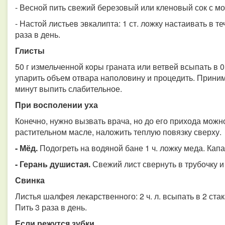
- Весной пить свежий березовый или кленовый сок с м
- Настой листьев эвкалипта: 1 ст. ложку настаивать в те
раза в день.
Глисты
50 г измельченной коры граната или ветвей всыпать в 0
упарить объем отвара наполовину и процедить. Приним
минут выпить слабительное.
При восполении уха
Конечно, нужно вызвать врача, но до его прихода можн
растительном масле, наложить теплую повязку сверху.
- Мёд.
Подогреть на водяной бане 1 ч. ложку меда. Капа
- Герань душистая.
Свежий лист свернуть в трубочку и
Свинка
Листья шалфея лекарственного: 2 ч. л. всыпать в 2 стак
Пить 3 раза в день.
Если режутся зубки