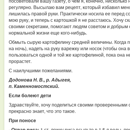
посоветовали вашу газету, о чем я, конечно, нисколько
регулярно. Высылаю вам рецепт, который избавил меня 
лишилась правой руки. Практически носила ее перед со
мою руку, и теперь с картошкой я не расстаюсь. Хочу с
своими секретами, помогают людям советом и добрым с
нормальной жизни еще кого-нибудь.
Обмыть сырую картофелину средней величины. Когда пр
на ночь), надеть на руку варежку или носок (чтобы она 
пользоваться одной и той же картофелиной, пока она н
прорастет.
С наилучшими пожеланиями.
Додонова Н. В., р. Адыгея,
п. Каменномостский.
Если болеют дети
Здравствуйте, хочу поделиться своими проверенными ср
прекрасно знает, что это такое.
При поносе
- Отвар риса:
1 ст. ложку риса всыпьте в 1,5 л воды, п