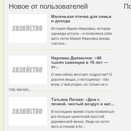
Новое от пользователей
П
Маленькая птичка для семьи
и дохода
История Марии Ивановны, которая
однажды устала – и позволила себе
жить легче Мария Ивановна всегда
считала...
Нариман Джемилев: «40
тысяч саженцев в 16 лет —
эт...
О чем сейчас мечтают подростки? О
дорогих вещах, о мотоциклах - обо
всем, о чем угодно, но только не о
том, как нач...
Татьяна Легкая: «Дом с
печкой, чистый воздух и нат...
В последнее время стало появляться
все больше ценителей простой
деревенской жизни. Люди не хотят
жить в спешке в бо...