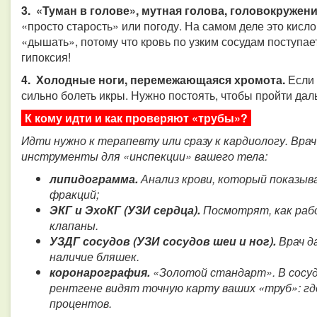
3. «Туман в голове», мутная голова, головокружени
«просто старость» или погоду. На самом деле это кисл
«дышать», потому что кровь по узким сосудам поступает
гипоксия!
4. Холодные ноги, перемежающаяся хромота.
Если 
сильно болеть икры. Нужно постоять, чтобы пройти дал
К кому идти и как проверяют «трубы»?
Идти нужно к терапевту или сразу к кардиологу. Врач
инструменты для «инспекции» вашего тела:
липидограмма.
Анализ крови, который показыв
фракций;
ЭКГ и ЭхоКГ (УЗИ сердца).
Посмотрят, как раб
клапаны.
УЗДГ сосудов (УЗИ сосудов шеи и ног).
Врач д
наличие бляшек.
коронарография.
«Золотой стандарт». В сосу
рентгене видят точную карту ваших «труб»: где
процентов.