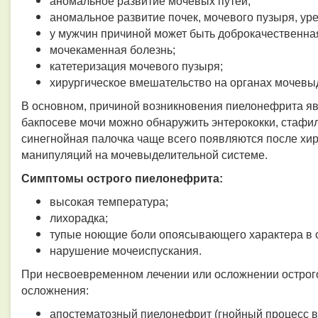
аномальное развитие мочевых путей;
аномальное развитие почек, мочевого пузыря, уре
у мужчин причиной может быть доброкачественна
мочекаменная болезнь;
катетеризация мочевого пузыря;
хирургическое вмешательство на органах мочевы
В основном, причиной возникновения пиелонефрита яв
бакпосеве мочи можно обнаружить энтерококки, стафил
синегнойная палочка чаще всего появляются после хи
манипуляций на мочевыделительной системе.
Симптомы острого пиелонефрита:
высокая температура;
лихорадка;
тупые ноющие боли опоясывающего характера в 
нарушение мочеиспускания.
При несвоевременном лечении или осложнении острог
осложнения:
апостематозный пиелонефрит (гнойный процесс в 