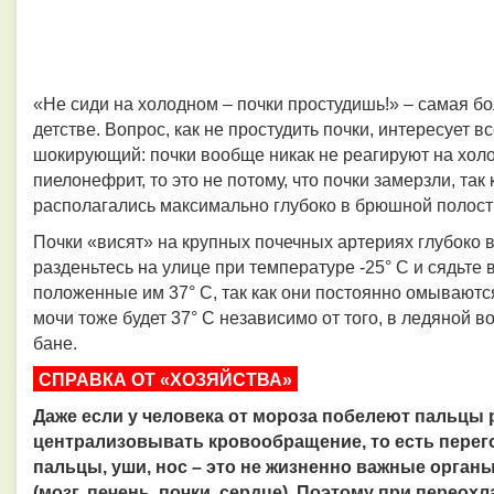
«Не сиди на холодном – почки простудишь!» – самая б
детстве. Вопрос, как не простудить почки, интересует все
шокирующий: почки вообще никак не реагируют на хол
пиелонефрит, то это не потому, что почки замерзли, так
располагались максимально глубоко в брюшной полост
Почки «висят» на крупных почечных артериях глубоко в
разденьтесь на улице при температуре -25° С и сядьте в
положенные им 37° С, так как они постоянно омываютс
мочи тоже будет 37° С независимо от того, в ледяной в
бане.
СПРАВКА ОТ «ХОЗЯЙСТВА»
Даже если у человека от мороза побелеют пальцы ру
централизовывать кровообращение, то есть перегон
пальцы, уши, нос – это не жизненно важные орган
(мозг, печень, почки, сердце). Поэтому при перео