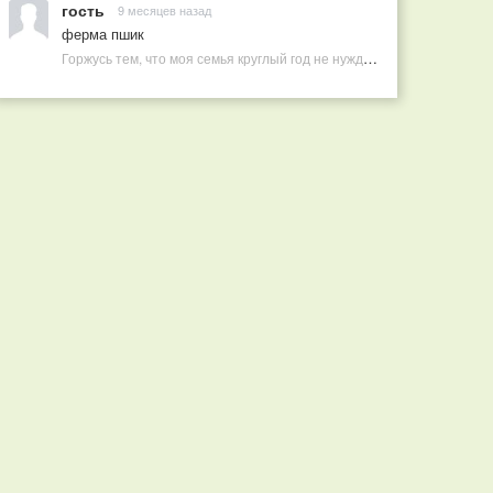
гость
9 месяцев назад
ферма пшик
Горжусь тем, что моя семья круглый год не нуждается в покупных витаминах