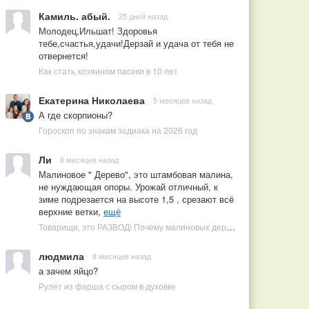
Камиль. абый.
25 дней назад
Молодец,Ильшат! Здоровья
тебе,счастья,удачи!Дерзай и удача от тебя не
отвернется!
Как стать хозяином пасеки в 10 лет
Екатерина Николаева
5 месяцев назад
А где скорпионы?
Гороскоп по знакам зодиака на 2026 год
Ли
6 месяцев назад
Малиновое " Дерево", это штамбовая малина,
не нуждающая опоры. Урожай отличный, к
зиме подрезается на высоте 1,5 , срезают всё
верхние ветки,
ещё
Товарищи, это РАЗВОД! Почему малиновых деревьев не бывает, или Как ушлые продавцы наживаются на мечтах садоводов
людмила
8 месяцев назад
а зачем яйцо?
Рулет из фарша с сыром в духовке