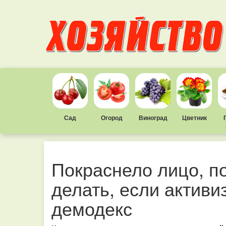
Сад
Огород
Виноград
Цветник
Покраснело лицо, п
делать, если актив
демодекс