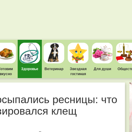
Готовим
Здоровье
Ветеринар
Звездная
Для души
Общест
вкусно
гостиная
осыпались ресницы: что
изировался клещ