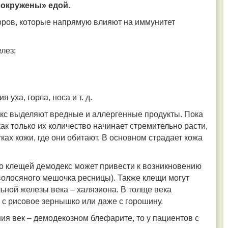
«окружены» едой.
оров, которые напрямую влияют на иммунитет
лез;
уха, горла, носа и т. д.
кс выделяют вредные и аллергенные продукты. Пока
 как только их количество начинает стремительно расти,
ах кожи, где они обитают. В основном страдает кожа
тво клещей демодекс может привести к возникновению
 волосяного мешочка ресницы). Также клещи могут
ьной железы века – халязиона. В толще века
с рисовое зернышко или даже с горошину.
ия век – демодекозном блефарите, то у пациентов с