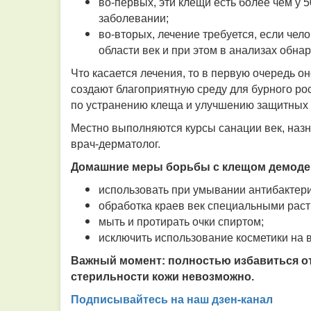
во-первых, эти клещи есть более чем у 5
заболевании;
во-вторых, лечение требуется, если чел
области век и при этом в анализах обна
Что касается лечения, то в первую очередь 
создают благоприятную среду для бурного р
по устранению клеща и улучшению защитных 
Местно выполняются курсы санации век, наз
врач-дерматолог.
Домашние меры борьбы с клещом демоде
использовать при умывании антибактер
обработка краев век специальными рас
мыть и протирать очки спиртом;
исключить использование косметики на 
Важный момент:
полностью избавиться о
стерильности кожи невозможно.
Подписывайтесь на наш дзен-канал