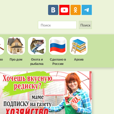
во
Про дом
Охота и
Сделано в
Архив
рыбалка
России