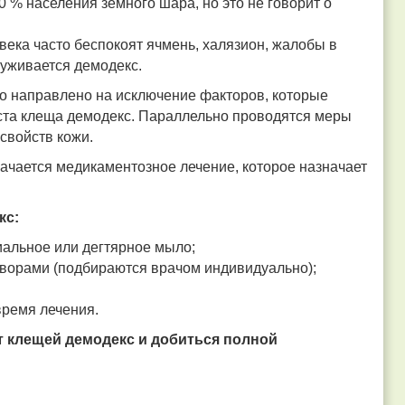
0 % населения земного шара, но это не говорит о
овека часто беспокоят ячмень, халязион, жалобы в
руживается демодекс.
оно направлено на исключение факторов, которые
оста клеща демодекс. Параллельно проводятся меры
свойств кожи.
начается
медикамен
т
озное
лечение, которое назначает
кс:
иальное или дегтярное мыло;
творами (подбираются врачом индивидуально);
время лечения.
т клещей демодекс и добиться полной