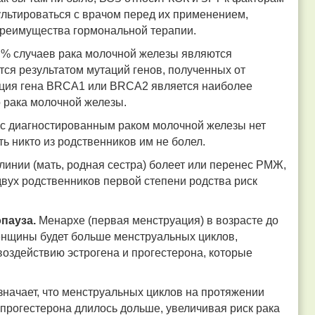
льтироваться с врачом перед их применением,
преимущества гормональной терапии.
0 % случаев рака молочной железы являются
тся результатом мутаций генов, полученных от
тация гена BRCA1 или BRCA2 является наиболее
 рака молочной железы.
с диагностированным раком молочной железы нет
ть никто из родственников им не болел.
 линии (мать, родная сестра) болеет или перенес РМЖ,
двух родственников первой степени родства риск
опауза.
Менархе (первая менструация) в возрасте до
 женщины будет больше менструальных циклов,
воздействию эстрогена и прогестерона, которые
значает, что менструальных циклов на протяжении
 прогестерона длилось дольше, увеличивая риск рака