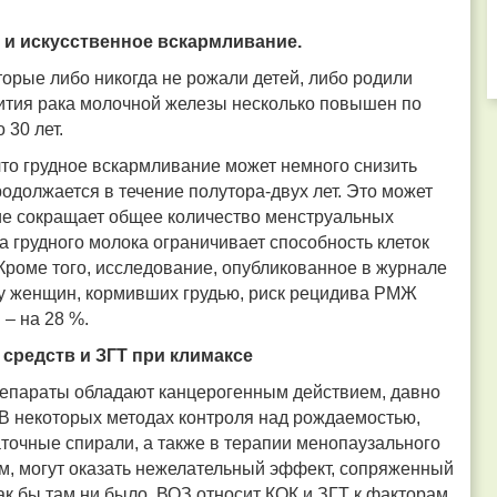
 и искусственное вскармливание.
торые либо никогда не рожали детей, либо родили
звития рака молочной железы несколько повышен по
30 лет.
то грудное вскармливание может немного снизить
одолжается в течение полутора-двух лет. Это может
ние сокращает общее количество менструальных
а грудного молока ограничивает способность клеток
роме того, исследование, опубликованное в журнале
о у женщин, кормивших грудью, риск рецидива РМЖ
 – на 28 %.
средств и ЗГТ при климаксе
препараты обладают канцерогенным действием, давно
 В некоторых методах контроля над рождаемостью,
точные спирали, а также в терапии менопаузального
м, могут оказать нежелательный эффект, сопряженный
ак бы там ни было, ВОЗ относит КОК и ЗГТ к факторам