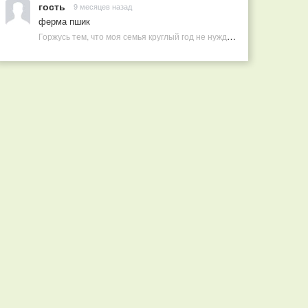
гость
9 месяцев назад
ферма пшик
Горжусь тем, что моя семья круглый год не нуждается в покупных витаминах