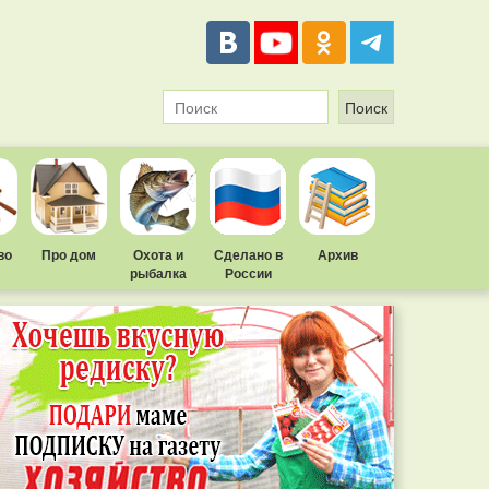
во
Про дом
Охота и
Сделано в
Архив
рыбалка
России