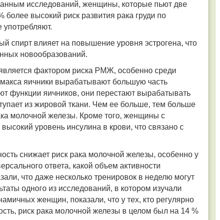
данным исследований, женщины, которые пьют две
% более высокий риск развития рака груди по
 употребляют.
вый спирт влияет на повышение уровня эстрогена, что
енных новообразований.
является фактором риска РМЖ, особенно среди
имакса яичники вырабатывают большую часть
ают функции яичников, они перестают вырабатывать
тупает из жировой ткани. Чем ее больше, тем больше
ака молочной железы. Кроме того, женщины с
высокий уровень инсулина в крови, что связано с
ость снижает риск рака молочной железы, особенно у
ерсального ответа, какой объем активности
зали, что даже несколько тренировок в неделю могут
таты одного из исследований, в котором изучали
амичных женщин, показали, что у тех, кто регулярно
сть, риск рака молочной железы в целом был на 14 %