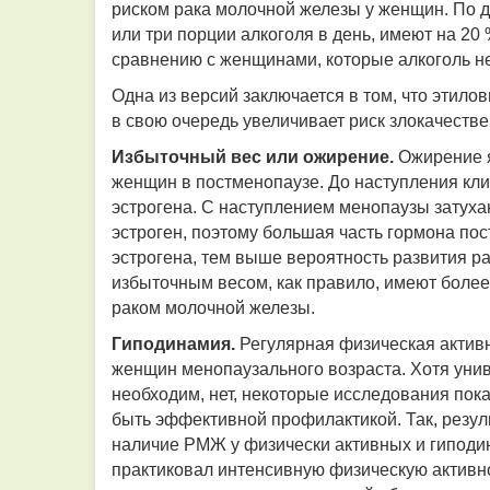
риском рака молочной железы у женщин. По 
или три порции алкоголя в день, имеют на 20 
сравнению с женщинами, которые алкоголь не
Одна из версий заключается в том, что этило
в свою очередь увеличивает риск злокачеств
Избыточный вес или ожирение.
Ожирение 
женщин в постменопаузе. До наступления кл
эстрогена. С наступлением менопаузы затух
эстроген, поэтому большая часть гормона пос
эстрогена, тем выше вероятность развития р
избыточным весом, как правило, имеют более 
раком молочной железы.
Гиподинамия.
Регулярная физическая активн
женщин менопаузального возраста. Хотя унив
необходим, нет, некоторые исследования пока
быть эффективной профилактикой. Так, резуль
наличие РМЖ у физически активных и гиподин
практиковал интенсивную физическую активно