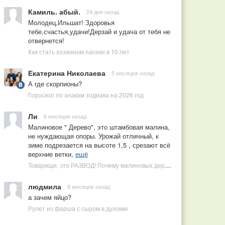
Камиль. абый.
24 дня назад
Молодец,Ильшат! Здоровья
тебе,счастья,удачи!Дерзай и удача от тебя не
отвернется!
Как стать хозяином пасеки в 10 лет
Екатерина Николаева
5 месяцев назад
А где скорпионы?
Гороскоп по знакам зодиака на 2026 год
Ли
6 месяцев назад
Малиновое " Дерево", это штамбовая малина,
не нуждающая опоры. Урожай отличный, к
зиме подрезается на высоте 1,5 , срезают всё
верхние ветки,
ещё
Товарищи, это РАЗВОД! Почему малиновых деревьев не бывает, или Как ушлые продавцы наживаются на мечтах садоводов
людмила
8 месяцев назад
а зачем яйцо?
Рулет из фарша с сыром в духовке