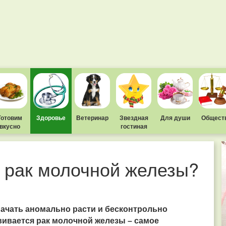
Готовим
Здоровье
Ветеринар
Звездная
Для души
Общест
вкусно
гостиная
 рак молочной железы?
ачать аномально расти и бесконтрольно
звивается рак молочной железы – самое