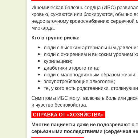
Ишемическая болезнь сердца (ИБС) развивае
кровью, сужаются или блокируются, обычно в
недостаточному кровоснабжению сердечной м
миокарда.
Кто в группе риска:
люди с высоким артериальным давлени
люди с ожирением и высоким уровнем х
курильщики;
диабетики второго типа;
люди с малоподвижным образом жизни;
злоупотребляющие алкоголем;
те, у кого есть родственники, столкнувш
Симптомы ИБС могут включать боль или диско
и чувство беспокойства.
СПРАВКА ОТ «ХОЗЯЙСТВА»
Многие пациенты даже не подозревают о то
серьезными последствиями (сердечная не