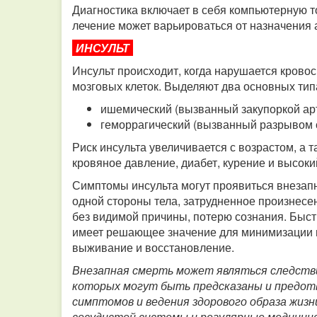
Диагностика включает в себя компьютерную 
лечение может варьироваться от назначения 
ИНСУЛЬТ
Инсульт происходит, когда нарушается крово
мозговых клеток. Выделяют два основных тип
ишемический (вызванный закупоркой ар
геморрагический (вызванный разрывом с
Риск инсульта увеличивается с возрастом, а т
кровяное давление, диабет, курение и высоки
Симптомы инсульта могут проявиться внезапн
одной стороны тела, затрудненное произнесе
без видимой причины, потерю сознания. Быстр
имеет решающее значение для минимизации 
выживание и восстановление.
Внезапная смерть может являться следстви
которых могут быть предсказаны и предот
симптомов и ведения здорового образа жизн
сосудистой системы и регулярные медицинс