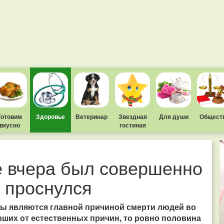
Готовим
Здоровье
Ветеринар
Звездная
Для души
Общест
вкусно
гостиная
е вчера был совершенно
е проснулся
мы являются главной причиной смерти людей во
ерших от естественных причин, то ровно половина