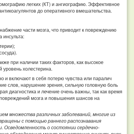
томографию легких (КТ) и ангиографию. Эффективное
антикоагулянтов до оперативного вмешательства.
снабжение части мозга, что приводит к повреждению
а инсульта:
терии);
осуда).
акже при наличии таких факторов, как высокое
й уровень холестерина.
о и включают в себя потерю чувства или паралич
ние слов, нарушение зрения, сильную головную боль
ая диагностика и лечение очень важны, так как время
повреждений мозга и повышения шансов на
ем множества различных заболеваний, многие из
вращены с помощью раннего распознавания
и. Осведомленность о состоянии сердечно-
кие обследования могут существенно снизить риск