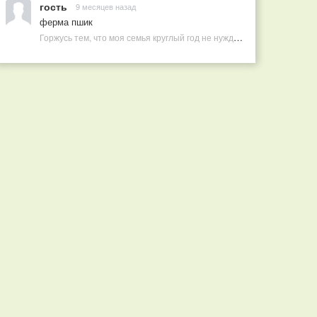
гость
9 месяцев назад
ферма пшик
Горжусь тем, что моя семья круглый год не нуждается в покупных витаминах