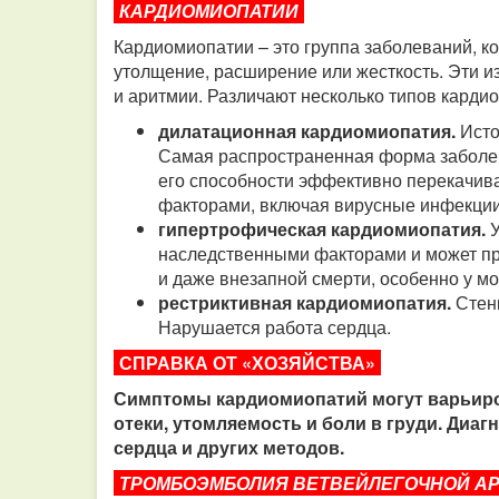
КАРДИОМИОПАТИИ
Кардиомиопатии – это группа заболеваний, 
утолщение, расширение или жесткость. Эти и
и аритмии. Различают несколько типов карди
дилатационная кардиомиопатия.
Исто
Самая распространенная форма заболев
его способности эффективно перекачив
факторами, включая вирусные инфекции
гипертрофическая кардиомиопатия.
У
наследственными факторами и может пр
и даже внезапной смерти, особенно у м
рестриктивная кардиомиопатия.
Стен
Нарушается работа сердца.
СПРАВКА ОТ «ХОЗЯЙСТВА»
Симптомы кардиомиопатий могут варьиров
отеки, утомляемость и боли в груди. Диа
сердца и других методов.
ТРОМБОЭМБОЛИЯ ВЕТВЕЙЛЕГОЧНОЙ А