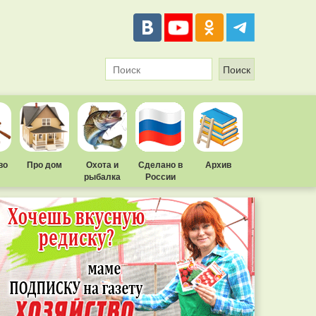
во
Про дом
Охота и
Сделано в
Архив
рыбалка
России