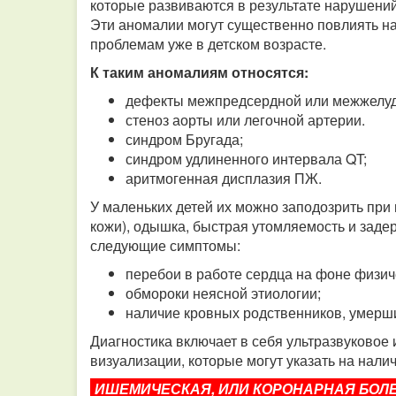
которые развиваются в результате нарушени
Эти аномалии могут существенно повлиять на
проблемам уже в детском возрасте.
К таким аномалиям относятся:
дефекты межпредсердной или межжелуд
стеноз аорты или легочной артерии.
синдром Бругада;
синдром удлиненного интервала QT;
аритмогенная дисплазия ПЖ.
У маленьких детей их можно заподозрить при 
кожи), одышка, быстрая утомляемость и задер
следующие симптомы:
перебои в работе сердца на фоне физиче
обмороки неясной этиологии;
наличие кровных родственников, умерши
Диагностика включает в себя ультразвуковое
визуализации, которые могут указать на нали
ИШЕМИЧЕСКАЯ, ИЛИ КОРОНАРНАЯ БОЛ