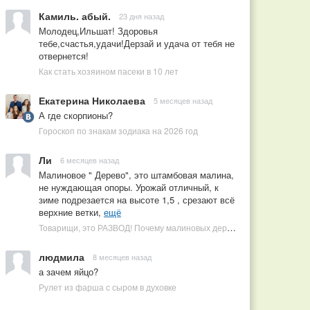
Камиль. абый.
23 дня назад
Молодец,Ильшат! Здоровья
тебе,счастья,удачи!Дерзай и удача от тебя не
отвернется!
Как стать хозяином пасеки в 10 лет
Екатерина Николаева
5 месяцев назад
А где скорпионы?
Гороскоп по знакам зодиака на 2026 год
Ли
6 месяцев назад
Малиновое " Дерево", это штамбовая малина,
не нуждающая опоры. Урожай отличный, к
зиме подрезается на высоте 1,5 , срезают всё
верхние ветки,
ещё
Товарищи, это РАЗВОД! Почему малиновых деревьев не бывает, или Как ушлые продавцы наживаются на мечтах садоводов
людмила
8 месяцев назад
а зачем яйцо?
Рулет из фарша с сыром в духовке