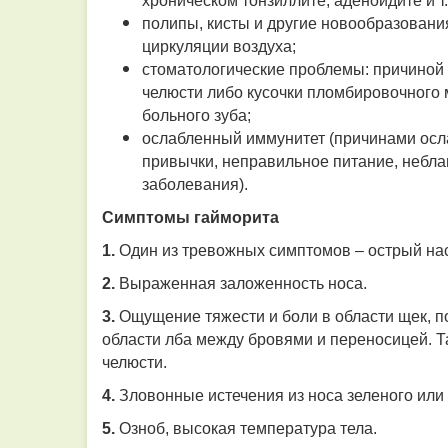
хроническом тонзиллите, аденоидите и т. 
полипы, кисты и другие новообразован
циркуляции воздуха;
стоматологические проблемы: причиной 
челюсти либо кусочки пломбировочного 
больного зуба;
ослабленный иммунитет (причинами осл
привычки, неправильное питание, небла
заболевания).
Симптомы гайморита
1.
Один из тревожных симптомов – острый нас
2.
Выраженная заложенность носа.
3.
Ощущение тяжести и боли в области щек, по
области лба между бровями и переносицей. Т
челюсти.
4.
Зловонные истечения из носа зеленого или 
5.
Озноб, высокая температура тела.