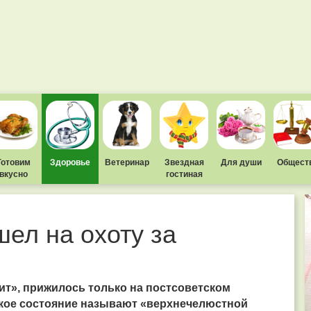
Готовим
Здоровье
Ветеринар
Звездная
Для души
Общест
вкусно
гостиная
ел на охоту за
рит», прижилось только на постсоветском
такое состояние называют «верхнечелюстной