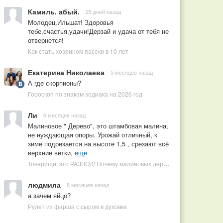
Камиль. абый.
25 дней назад
Молодец,Ильшат! Здоровья
тебе,счастья,удачи!Дерзай и удача от тебя не
отвернется!
Как стать хозяином пасеки в 10 лет
Екатерина Николаева
5 месяцев назад
А где скорпионы?
Гороскоп по знакам зодиака на 2026 год
Ли
6 месяцев назад
Малиновое " Дерево", это штамбовая малина,
не нуждающая опоры. Урожай отличный, к
зиме подрезается на высоте 1,5 , срезают всё
верхние ветки,
ещё
Товарищи, это РАЗВОД! Почему малиновых деревьев не бывает, или Как ушлые продавцы наживаются на мечтах садоводов
людмила
8 месяцев назад
а зачем яйцо?
Рулет из фарша с сыром в духовке