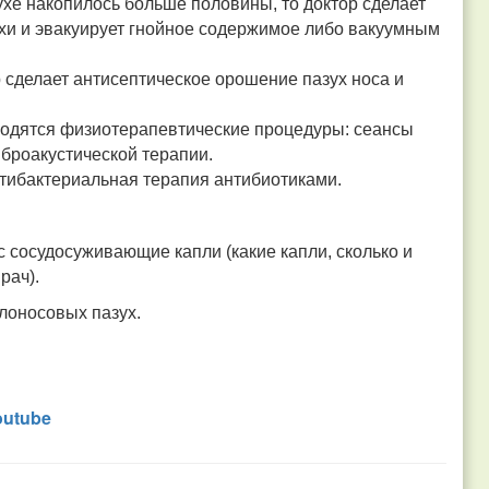
ухе накопилось больше половины, то доктор сделает
хи и эвакуирует гнойное содержимое либо вакуумным
ор сделает антисептическое орошение пазух носа и
водятся физиотерапевтические процедуры: сеансы
броакустической терапии.
нтибактериальная терапия антибиотиками.
 сосудосуживающие капли (какие капли, сколько и
рач).
лоносовых пазух.
outube