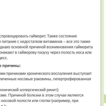
спровоцировать гайморит. Также состояние
питание с недостатком витаминов – все это также
Однако основной причиной возникновения гайморита
оникают в гайморову пазуху через полость носа или
цесс.
е причины:
ыми причинами хронического воспаления выступает
еличенные носовые раковины, гипертрофированная
онический аллергический ринит);
зме. Причиной болезни в этом случае является
 носовой полости или глотки (например, при