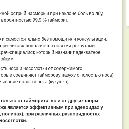
жной острый насморк и при наклоне боль во лбу,
с вероятностью 99,9 % гайморит.
о и самостоятельно без помощи или консультации.
оритчиков» пополняется новыми рекрутами.
врач-специалист, который назначит адекватное
тойким.
сть носа и носоглотки от содержимого.
торые соединяют гайморову пазуху с полостью носа).
ывание полости носа (кукушка).
 только от гайморита, но и от других форм
акже является эффективным при аденоидах у
х, полипах), при различных разновидностях
носоглотки.