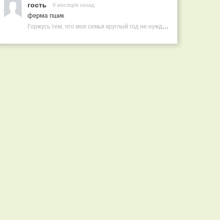
гость
9 месяцев назад
ферма пшик
Горжусь тем, что моя семья круглый год не нуждается в покупных витаминах