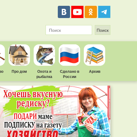
во
Про дом
Охота и
Сделано в
Архив
рыбалка
России