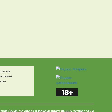
ортер
екламы
еты
йлов (куки-файлов) и рекомендательных технологий