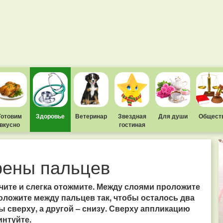
Готовим
Здоровье
Ветеринар
Звездная
Для души
Общест
вкусно
гостиная
грены пальцев
чите и слегка отожмите. Между слоями проложите
оложите между пальцев так, чтобы осталось два
ы сверху, а другой – снизу. Сверху аппликацию
интуйте.