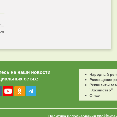
...
ься
есь на наши новости
Народный реп
циальных сетях:
Размещение р
Реквизиты газ
"Хозяйство"
О нас
Политика использования cookie-фа