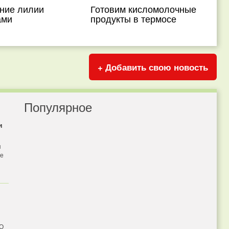
ние лилии
Готовим кисломолочные
ами
продукты в термосе
+ Добавить свою новость
Популярное
и
я
бе
 О