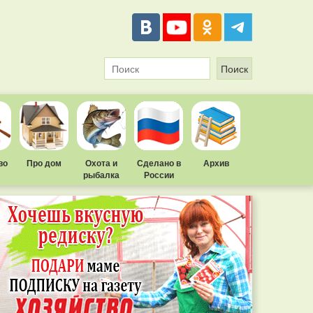
во
Про дом
Охота и
Сделано в
Архив
рыбалка
России