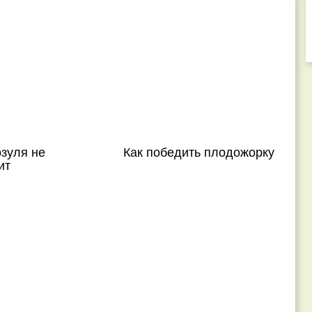
зуля не
Как победить плодожорку
ит