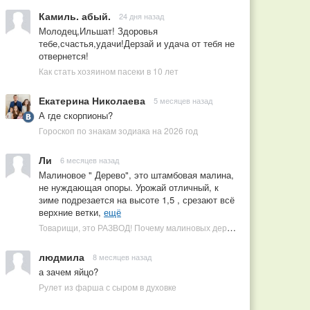
Камиль. абый.
24 дня назад
Молодец,Ильшат! Здоровья
тебе,счастья,удачи!Дерзай и удача от тебя не
отвернется!
Как стать хозяином пасеки в 10 лет
Екатерина Николаева
5 месяцев назад
А где скорпионы?
Гороскоп по знакам зодиака на 2026 год
Ли
6 месяцев назад
Малиновое " Дерево", это штамбовая малина,
не нуждающая опоры. Урожай отличный, к
зиме подрезается на высоте 1,5 , срезают всё
верхние ветки,
ещё
Товарищи, это РАЗВОД! Почему малиновых деревьев не бывает, или Как ушлые продавцы наживаются на мечтах садоводов
людмила
8 месяцев назад
а зачем яйцо?
Рулет из фарша с сыром в духовке