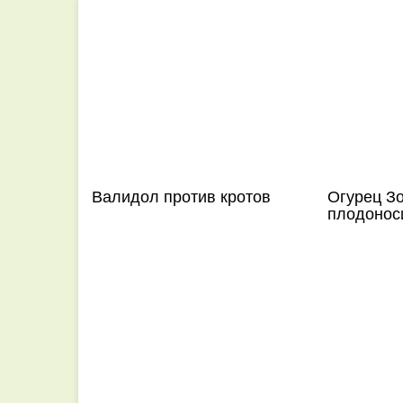
Валидол против кротов
Огурец Зо
плодонос