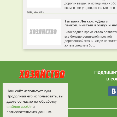
дорогих вещах, о мотоциклах - обо
всем, о чем угодно, но только не о
том, как нач...
Татьяна Легкая: «Дом с
печкой, чистый воздух и нат
В последнее время стало появлят
все больше ценителей простой
деревенской жизни. Люди не хотят
жить в спешке в бо...
Подпишит
в со
Все права защищены.
Наш сайт использует куки.
©2008-2017 - "Хозяйство"
Продолжая его использовать, вы
даете согласие на обработку
файлов cookie
и
пользовательских данных.