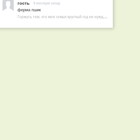
гость
9 месяцев назад
ферма пшик
Горжусь тем, что моя семья круглый год не нуждается в покупных витаминах