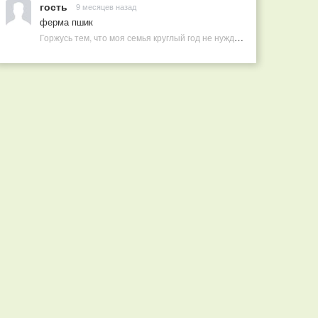
гость
9 месяцев назад
ферма пшик
Горжусь тем, что моя семья круглый год не нуждается в покупных витаминах