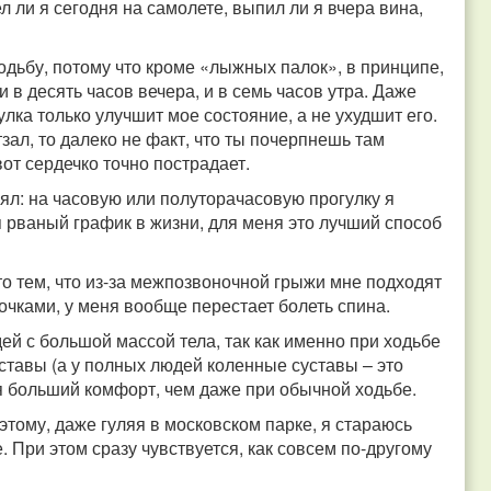
л ли я сегодня на самолете, выпил ли я вчера вина,
ходьбу, потому что кроме «лыжных палок», в принципе,
 в десять часов вечера, и в семь часов утра. Даже
улка только улучшит мое состояние, а не ухудшит его.
зал, то далеко не факт, что ты почерпнешь там
вот сердечко точно пострадает.
ял: на часовую или полуторачасовую прогулку я
я рваный график в жизни, для меня это лучший способ
то тем, что из-за межпозвоночной грыжи мне подходят
очками, у меня вообще перестает болеть спина.
й с большой массой тела, так как именно при ходьбе
ставы (а у полных людей коленные суставы – это
ся больший комфорт, чем даже при обычной ходьбе.
тому, даже гуляя в московском парке, я стараюсь
. При этом сразу чувствуется, как совсем по-другому