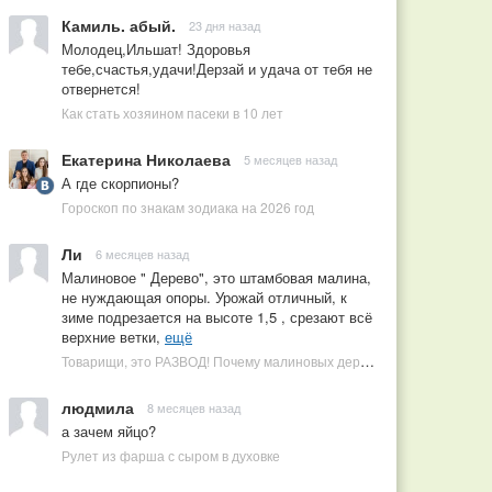
Камиль. абый.
23 дня назад
Молодец,Ильшат! Здоровья
тебе,счастья,удачи!Дерзай и удача от тебя не
отвернется!
Как стать хозяином пасеки в 10 лет
Екатерина Николаева
5 месяцев назад
А где скорпионы?
Гороскоп по знакам зодиака на 2026 год
Ли
6 месяцев назад
Малиновое " Дерево", это штамбовая малина,
не нуждающая опоры. Урожай отличный, к
зиме подрезается на высоте 1,5 , срезают всё
верхние ветки,
ещё
Товарищи, это РАЗВОД! Почему малиновых деревьев не бывает, или Как ушлые продавцы наживаются на мечтах садоводов
людмила
8 месяцев назад
а зачем яйцо?
Рулет из фарша с сыром в духовке