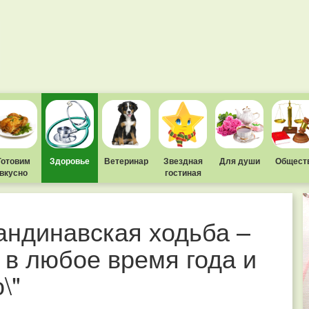
Готовим
Здоровье
Ветеринар
Звездная
Для души
Общест
вкусно
гостиная
андинавская ходьба –
 в любое время года и
\"