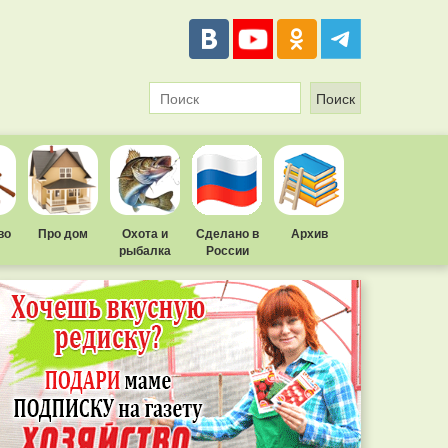
во
Про дом
Охота и
Сделано в
Архив
рыбалка
России