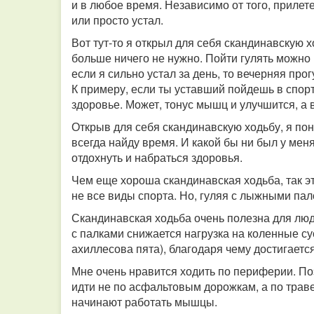
и в любое время. Независимо от того, прилете
или просто устал.
Вот тут-то я открыл для себя скандинавскую 
больше ничего не нужно. Пойти гулять можно и
если я сильно устал за день, то вечерняя прог
К примеру, если ты уставший пойдешь в спорт
здоровье. Может, тонус мышц и улучшится, а 
Открыв для себя скандинавскую ходьбу, я пон
всегда найду время. И какой бы ни был у мен
отдохнуть и набраться здоровья.
Чем еще хороша скандинавская ходьба, так э
не все виды спорта. Но, гуляя с лыжными пал
Скандинавская ходьба очень полезна для люде
с палками снижается нагрузка на коленные су
ахиллесова пята), благодаря чему достигает
Мне очень нравится ходить по периферии. Поэ
идти не по асфальтовым дорожкам, а по траве
начинают работать мышцы.