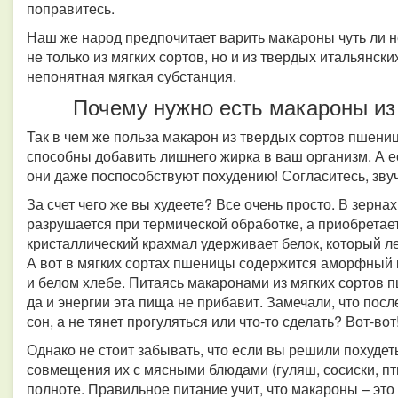
поправитесь.
Наш же народ предпочитает варить макароны чуть ли н
не только из мягких сортов, но и из твердых итальянски
непонятная мягкая субстанция.
Почему нужно есть макароны из
Так в чем же польза макарон из твердых сортов пшени
способны добавить лишнего жирка в ваш организм. А е
они даже поспособствуют похудению! Согласитесь, зву
За счет чего же вы худеете? Все очень просто. В зерн
разрушается при термической обработке, а приобретае
кристаллический крахмал удерживает белок, который ле
А вот в мягких сортах пшеницы содержится аморфный к
и белом хлебе. Питаясь макаронами из мягких сортов 
да и энергии эта пища не прибавит. Замечали, что посл
сон, а не тянет прогуляться или что-то сделать? Вот-вот
Однако не стоит забывать, что если вы решили похудеть
совмещения их с мясными блюдами (гуляш, сосиски, пти
полноте. Правильное питание учит, что макароны – эт