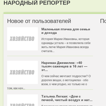
НАРОДНЫЙ РЕПОРТЕР
Новое от пользователей
П
Маленькая птичка для семьи
и дохода
История Марии Ивановны, которая
однажды устала – и позволила себе
жить легче Мария Ивановна всегда
считала...
Нариман Джемилев: «40
тысяч саженцев в 16 лет —
эт...
О чем сейчас мечтают подростки? О
дорогих вещах, о мотоциклах - обо
всем, о чем угодно, но только не о
том, как нач...
Татьяна Легкая: «Дом с
печкой, чистый воздух и нат...
В последнее время стало появляться