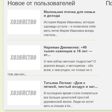
Новое от пользователей
П
Маленькая птичка для семьи
и дохода
История Марии Ивановны, которая
однажды устала – и позволила себе
жить легче Мария Ивановна всегда
считала...
Нариман Джемилев: «40
тысяч саженцев в 16 лет —
эт...
О чем сейчас мечтают подростки? О
дорогих вещах, о мотоциклах - обо
всем, о чем угодно, но только не о
том, как нач...
Татьяна Легкая: «Дом с
печкой, чистый воздух и нат...
В последнее время стало появляться
все больше ценителей простой
деревенской жизни. Люди не хотят
жить в спешке в бо...