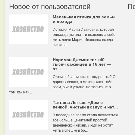
Новое от пользователей
П
Маленькая птичка для семьи
и дохода
История Марии Ивановны, которая
однажды устала – и позволила себе
жить легче Мария Ивановна всегда
считала...
Нариман Джемилев: «40
тысяч саженцев в 16 лет —
эт...
О чем сейчас мечтают подростки? О
дорогих вещах, о мотоциклах - обо
всем, о чем угодно, но только не о
том, как нач...
Татьяна Легкая: «Дом с
печкой, чистый воздух и нат...
В последнее время стало появляться
все больше ценителей простой
деревенской жизни. Люди не хотят
жить в спешке в бо...