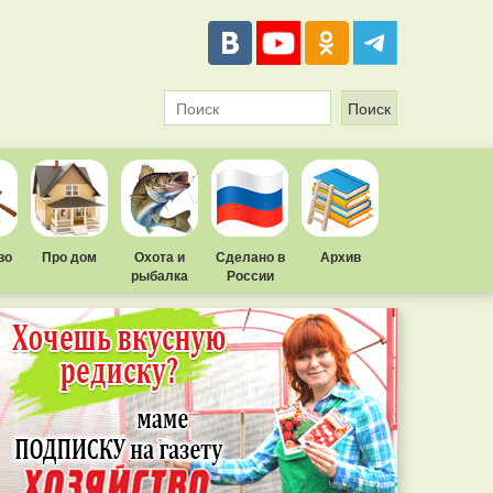
во
Про дом
Охота и
Сделано в
Архив
рыбалка
России