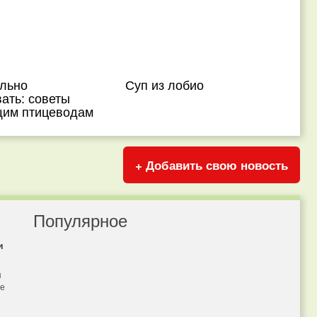
ильно
Суп из лобио
ать: советы
им птицеводам
+ Добавить свою новость
Популярное
и
я
бе