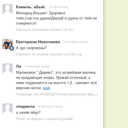
Камиль. абый.
24 дня назад
Молодец,Ильшат! Здоровья
тебе,счастья,удачи!Дерзай и удача от тебя не
отвернется!
Как стать хозяином пасеки в 10 лет
Екатерина Николаева
5 месяцев назад
А где скорпионы?
Гороскоп по знакам зодиака на 2026 год
Ли
6 месяцев назад
Малиновое " Дерево", это штамбовая малина,
не нуждающая опоры. Урожай отличный, к
зиме подрезается на высоте 1,5 , срезают всё
верхние ветки,
ещё
Товарищи, это РАЗВОД! Почему малиновых деревьев не бывает, или Как ушлые продавцы наживаются на мечтах садоводов
людмила
8 месяцев назад
а зачем яйцо?
Рулет из фарша с сыром в духовке