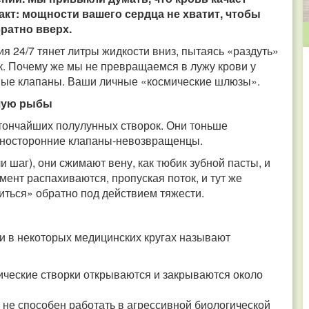
кт: мощности вашего сердца не хватит, чтобы
братно вверх.
я 24/7 тянет литры жидкости вниз, пытаясь «раздуть»
к. Почему же мы не превращаемся в лужу крови у
ные клапаны. Ваши личные «космические шлюзы».
ешую рыбы
 тончайших полулунных створок. Они тоньше
односторонние клапаны-невозвращенцы.
шаг), они сжимают вену, как тюбик зубной пасты, и
мент распахиваются, пропуская поток, и тут же
иться» обратно под действием тяжести.
 в некоторых медицинских кругах называют
пические створки открываются и закрываются около
не способен работать в агрессивной биологической