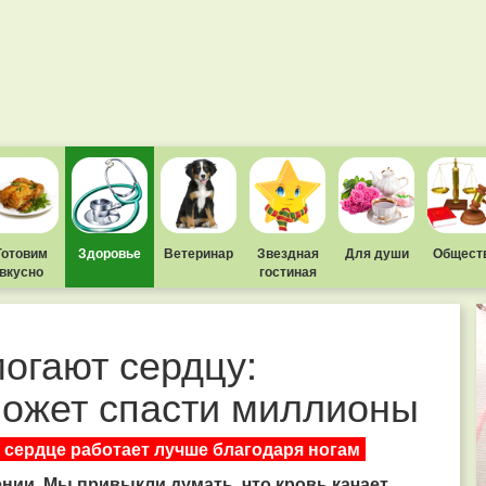
Готовим
Здоровье
Ветеринар
Звездная
Для души
Общест
вкусно
гостиная
могают сердцу:
может спасти миллионы
 сердце работает лучше благодаря ногам
ении. Мы привыкли думать, что кровь качает