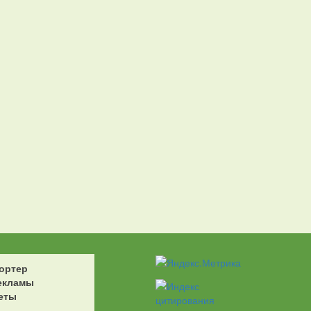
ортер
екламы
еты