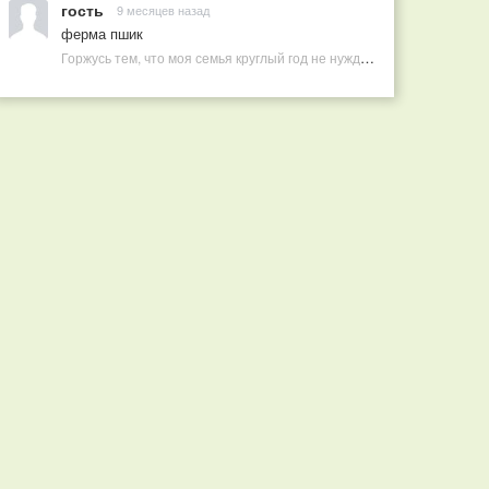
гость
9 месяцев назад
ферма пшик
Горжусь тем, что моя семья круглый год не нуждается в покупных витаминах