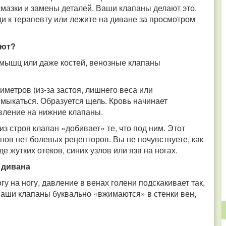
смазки и замены деталей. Ваши клапаны делают это.
ди к терапевту или лежите на диване за просмотром
ают?
, мышц или даже костей, венозные клапаны
метров (из-за застоя, лишнего веса или
смыкаться. Образуется щель. Кровь начинает
вление на нижние клапаны.
 строя клапан «добивает» те, что под ним. Этот
анов нет болевых рецепторов. Вы не почувствуете, как
е жутких отеков, синих узлов или язв на ногах.
с дивана
гу на ногу, давление в венах голени подскакивает так,
ваши клапаны буквально «вжимаются» в стенки вен,