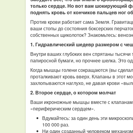
только сердце. Но вот вам шокирующий фа
поднять кровь от кончиков пальцев ног о
Против крови работает сама Земля. Гравитаци
ваши стопы до состояния боксерских перчато
собственных щиколоток? Знакомьтесь: веноз
1. Гидравлический шедевр размером с ч
Внутри ваших глубоких вен спрятаны тысячи
папиросной бумаги, но прочнее шелка. Это 
Когда мышцы голени сокращаются (вы сделали 
проталкивают кровь вверх. Клапаны в этот мо
захлопываются наглухо, не давая крови «выл
2. Второе сердце, о котором молчат
Ваши икроножные мышцы вместе с клапанами
«периферическим сердцем».
Вдумайтесь: за один день эти микроско
100 000 раз.
Ни один созданный человеком механизм 