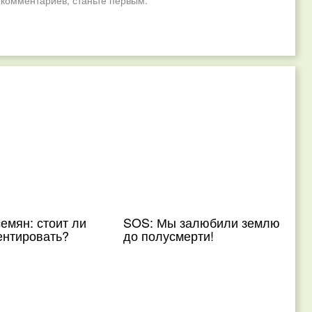
 комментариев, станьте первым.
емян: стоит ли
SOS: Мы залюбили землю
ентировать?
до полусмерти!