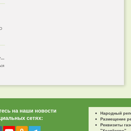
 О
...
ься
есь на наши новости
Народный реп
циальных сетях:
Размещение р
Реквизиты газ
"Хозяйство"