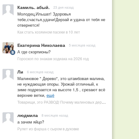
Камиль. абый.
23 дня назад
Молодец,Ильшат! Здоровья
тебе,счастья,удачи!Дерзай и удача от тебя не
отвернется!
Как стать хозяином пасеки в 10 лет
Екатерина Николаева
5 месяцев назад
А где скорпионы?
Гороскоп по знакам зодиака на 2026 год
Ли
6 месяцев назад
Малиновое " Дерево", это штамбовая малина,
не нуждающая опоры. Урожай отличный, к
зиме подрезается на высоте 1,5 , срезают всё
верхние ветки,
ещё
Товарищи, это РАЗВОД! Почему малиновых деревьев не бывает, или Как ушлые продавцы наживаются на мечтах садоводов
людмила
8 месяцев назад
а зачем яйцо?
Рулет из фарша с сыром в духовке