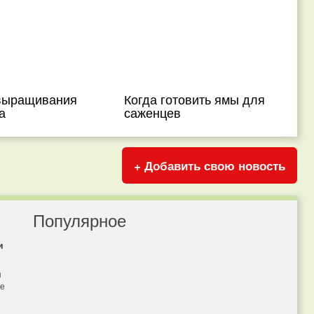
выращивания
Когда готовить ямы для
а
саженцев
+ Добавить свою новость
Популярное
и
я
бе