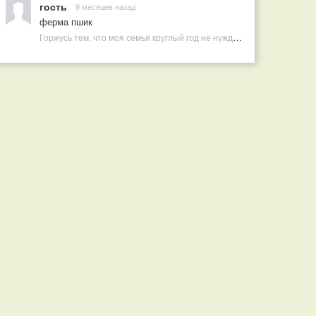
гость
9 месяцев назад
ферма пшик
Горжусь тем, что моя семья круглый год не нуждается в покупных витаминах