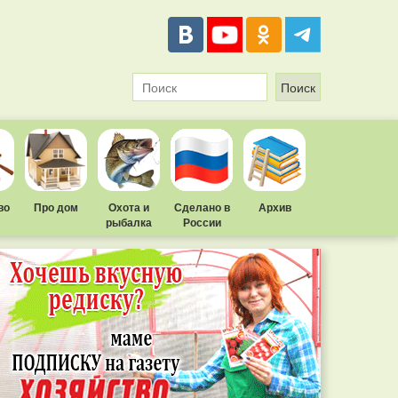
во
Про дом
Охота и
Сделано в
Архив
рыбалка
России