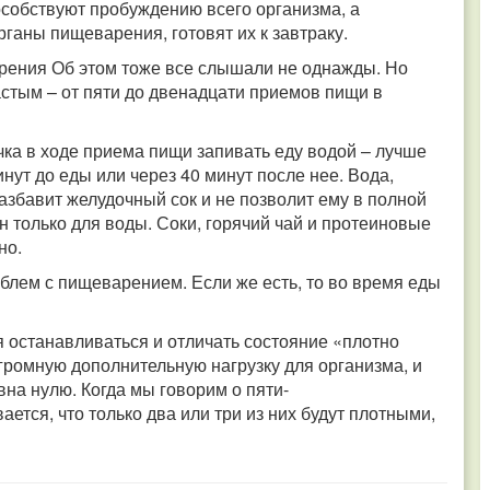
особствуют пробуждению всего организма, а
рганы пищеварения, готовят их к завтраку.
рения Об этом тоже все слышали не однажды. Но
стым – от пяти до двенадцати приемов пищи в
чка в ходе приема пищи запивать еду водой – лучше
инут до еды или через 40 минут после нее. Вода,
азбавит желудочный сок и не позволит ему в полной
н только для воды. Соки, горячий чай и протеиновые
но.
роблем с пищеварением. Если же есть, то во время еды
 останавливаться и отличать состояние «плотно
громную дополнительную нагрузку для организма, и
авна нулю.
Когда мы говорим о пяти-
тся, что только два или три из них будут плотными,