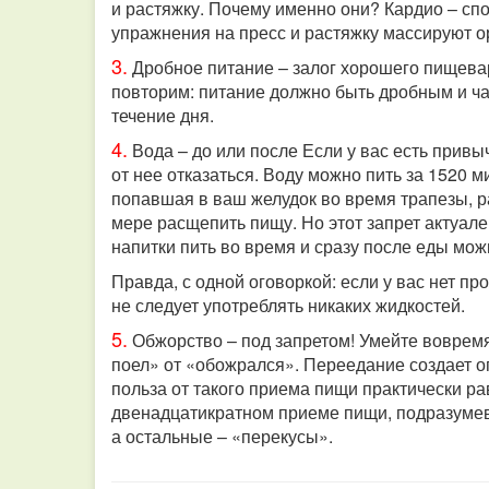
и растяжку. Почему именно они? Кардио – сп
упражнения на пресс и растяжку массируют о
3.
Дробное питание – залог хорошего пищева
повторим: питание должно быть дробным и ча
течение дня.
4.
Вода – до или после Если у вас есть привы
от нее отказаться. Воду можно пить за 1520 м
попавшая в ваш желудок во время трапезы, р
мере расщепить пищу. Но этот запрет актуале
напитки пить во время и сразу после еды мож
Правда, с одной оговоркой: если у вас нет п
не следует употреблять никаких жидкостей.
5.
Обжорство – под запретом!
Умейте вовремя
поел» от «обожрался». Переедание создает о
польза от такого приема пищи практически р
двенадцатикратном приеме пищи, подразумевае
а остальные – «перекусы».