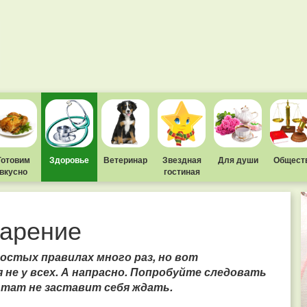
Готовим
Здоровье
Ветеринар
Звездная
Для души
Общест
вкусно
гостиная
варение
остых правилах много раз, но вот
 не у всех. А напрасно. Попробуйте следовать
ьтат не заставит себя ждать.