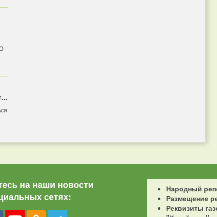
 О
...
ься
есь на наши новости
Народный реп
циальных сетях:
Размещение р
Реквизиты газ