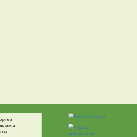
ортер
екламы
еты