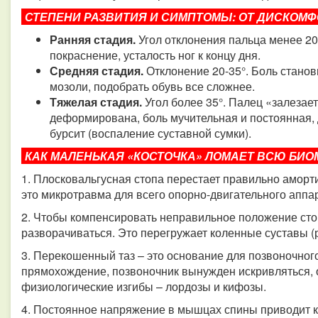
СТЕПЕНИ РАЗВИТИЯ И СИМПТОМЫ: ОТ ДИСКОМФОРТА 
Ранняя стадия.
Угол отклонения пальца менее 2
покраснение, усталость ног к концу дня.
Средняя стадия.
Отклонение 20-35°. Боль стано
мозоли, подобрать обувь все сложнее.
Тяжелая стадия.
Угол более 35°. Палец «залезает
деформирована, боль мучительная и постоянная, 
бурсит (воспаление суставной сумки).
КАК МАЛЕНЬКАЯ «КОСТОЧКА» ЛОМАЕТ ВСЮ БИОМЕХАН
1. Плосковальгусная стопа перестает правильно аморт
это микротравма для всего опорно-двигательного аппа
2. Чтобы компенсировать неправильное положение сто
разворачиваться. Это перегружает коленные суставы (ри
3. Перекошенный таз – это основание для позвоночног
прямохождение, позвоночник вынужден искривляться, 
физиологические изгибы – лордозы и кифозы.
4. Постоянное напряжение в мышцах спины приводит к