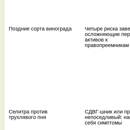
Поздние сорта винограда
Четыре риска зав
осложняющие пер
активов к
правопреемникам
Селитра против
СДВГ-шник или пр
трухлявого пня
непоседливый: на
себя симптомы