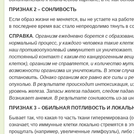
ПРИЗНАК 2 – СОНЛИВОСТЬ
Если образ жизни не меняется, вы не устаете на работ
в последнее время вас стало непреодолимо тянуть в со
СПРАВКА
.
Организм ежедневно борется с образован
нормальный процесс, у каждого человека такие клет
наш противоопухолевый иммунитет их уничтожает. Н
постоянный контакт с каким-то канцерогенным ве
клеток), организм не справляется, и количество м
возможности организма их уничтожить. В этом случа
остановить. Однако организм все равно все силы и р
опухолью. В результате происходит интоксикация, из
уровень железа. Запасы железа падают, следом пада
Возникает анемия. В результате сонливость из-за и
ПРИЗНАК 3 – ОБИЛЬНАЯ ПОТЛИВОСТЬ И ЛОКАЛ
Бывает так, что какая-то часть ткани гиперемирована (о
означает, что иммунные клетки локально стремятся в эт
прощупать (например, увеличенные лимфоузлы), либо э