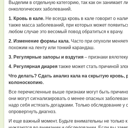
Выделим в отдельную категорию, так как он занимает 
онкологических заболеваний.
1. Кровь в кале.
Не всегда кровь в кале говорит о нал
также масса заболеваний, при которых может появиться
любом случае это весомый повод обратиться к врачу.
2. Изменение формы кала.
Часто при опухоли меняет
похожим на ленту или тонкий карандаш.
3. Регулярные запоры и вздутия
– признаки вялотек
4. Регулярная диарея
также может стать причиной зло
Что делать? С
дать анализ кала на скрытую кровь, 
колоноскопию.
Все перечисленные выше признаки могут быть причино
они могут сигнализировать о менее опасных заболеван
надо себя истязать догадками. Только обследование у
опровергнуть диагноз.
И еще важный момент. Будьте внимательны не только к
нуждаются во внимании и обследовании. Если вы замет