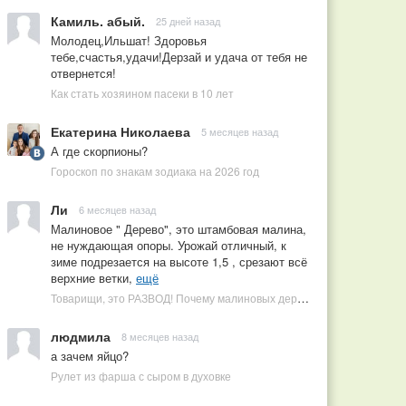
Камиль. абый.
25 дней назад
Молодец,Ильшат! Здоровья
тебе,счастья,удачи!Дерзай и удача от тебя не
отвернется!
Как стать хозяином пасеки в 10 лет
Екатерина Николаева
5 месяцев назад
А где скорпионы?
Гороскоп по знакам зодиака на 2026 год
Ли
6 месяцев назад
Малиновое " Дерево", это штамбовая малина,
не нуждающая опоры. Урожай отличный, к
зиме подрезается на высоте 1,5 , срезают всё
верхние ветки,
ещё
Товарищи, это РАЗВОД! Почему малиновых деревьев не бывает, или Как ушлые продавцы наживаются на мечтах садоводов
людмила
8 месяцев назад
а зачем яйцо?
Рулет из фарша с сыром в духовке