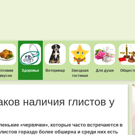
Готовим
Здоровье
Ветеринар
Звездная
Для души
Общест
вкусно
гостиная
ков наличия глистов у
аленькие «червячки», которые часто встречаются в
глистов гораздо более обширна и среди них есть