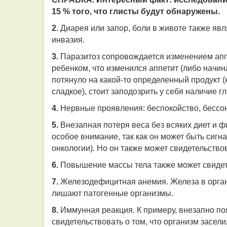
15 % того, что глисты будут обнаружены.
2.
Диарея или запор, боли в животе
также явл
инвазия.
3.
Паразитоз сопровождается изменением апп
ребенком, что изменился аппетит (либо начин
потянуло на какой-то определенный продукт (
сладкое), стоит заподозрить у себя наличие гл
4.
Нервные проявления:
беспокойство, бессон
5.
Внезапная потеря веса без всяких диет и ф
особое внимание, так как он может быть сигн
онкологии). Но он также может свидетельство
6.
Повышение массы тела
также может свидет
7.
Железодефицитная анемия.
Железа в орган
лишают патогенные организмы.
8.
Иммунная реакция.
К примеру, внезапно по
свидетельствовать о том, что организм засе