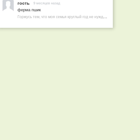
гость
9 месяцев назад
ферма пшик
Горжусь тем, что моя семья круглый год не нуждается в покупных витаминах