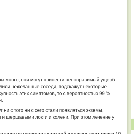
ом много, они могут принести непоправимый ущерб
селили нежеланные соседи, подскажут некоторые
упность этих симптомов, то с вероятностью 99 %
и.
г ни с того ни с сего стали появляться экземы,
 и шершавыми локти и колени. При этом лечение у
 кала на наличие глистной инвазии дает всего 10-