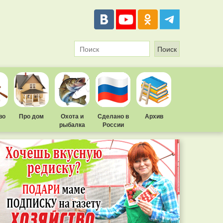
во
Про дом
Охота и
Сделано в
Архив
рыбалка
России