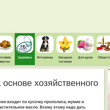
Готовим
Здоровье
Ветеринар
Звездная
Для души
Общест
вкусно
гостиная
а основе хозяйственного
 нее входит по кусочку прополиса, мумие и
растительное масло. Всему этому надо дать