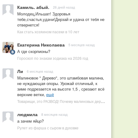
Камиль. абый.
26 дней назад
Молодец,Ильшат! Здоровья
тебе,счастья,удачи!Дерзай и удача от тебя не
отвернется!
Как стать хозяином пасеки в 10 лет
Екатерина Николаева
5 месяцев назад
А где скорпионы?
Гороскоп по знакам зодиака на 2026 год
Ли
6 месяцев назад
Малиновое " Дерево", это штамбовая малина,
не нуждающая опоры. Урожай отличный, к
зиме подрезается на высоте 1,5 , срезают всё
верхние ветки,
ещё
Товарищи, это РАЗВОД! Почему малиновых деревьев не бывает, или Как ушлые продавцы наживаются на мечтах садоводов
людмила
8 месяцев назад
а зачем яйцо?
Рулет из фарша с сыром в духовке