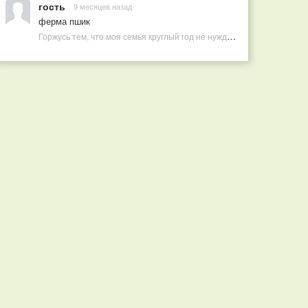
гость
9 месяцев назад
ферма пшик
Горжусь тем, что моя семья круглый год не нуждается в покупных витаминах