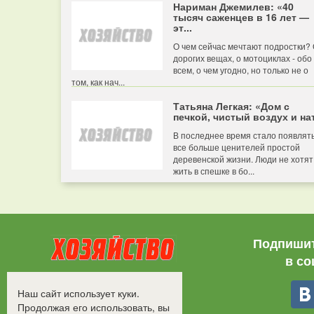
Нариман Джемилев: «40
тысяч саженцев в 16 лет —
эт...
О чем сейчас мечтают подростки?
дорогих вещах, о мотоциклах - обо
всем, о чем угодно, но только не о
том, как нач...
Татьяна Легкая: «Дом с
печкой, чистый воздух и нат
В последнее время стало появлят
все больше ценителей простой
деревенской жизни. Люди не хотят
жить в спешке в бо...
Подпишит
в со
Все права защищены.
Наш сайт использует куки.
©2008-2017 - "Хозяйство"
Продолжая его использовать, вы