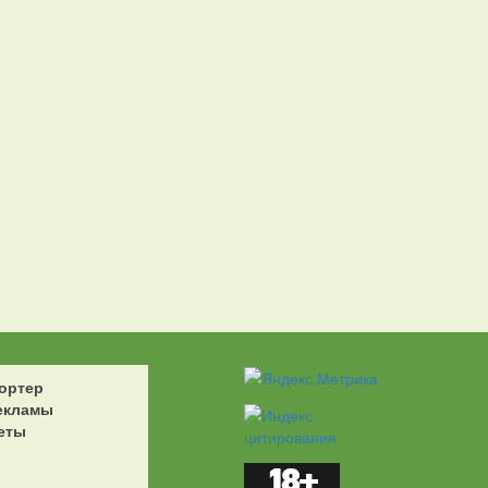
ортер
екламы
еты