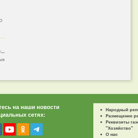
 О
...
ься
есь на наши новости
Народный реп
циальных сетях:
Размещение р
Реквизиты газ
"Хозяйство"
О нас