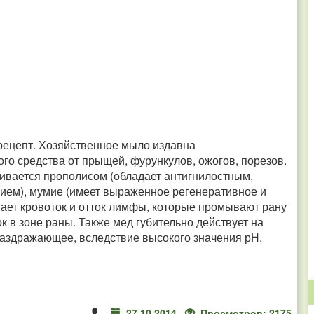
рецепт. Хозяйственное мыло издавна
го средства от прыщей, фурункулов, ожогов, порезов.
ивается прополисом (обладает антигнилостным,
м), мумие (имеет выраженное регенеративное и
ает кровоток и отток лимфы, которые промывают рану
к в зоне раны. Также мед губительно действует на
раздражающее, вследствие высокого значения рН,
27.10.2014
Просмотров: 2175