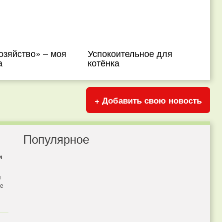
озяйство» – моя
Успокоительное для
а
котёнка
+ Добавить свою новость
Популярное
и
я
бе