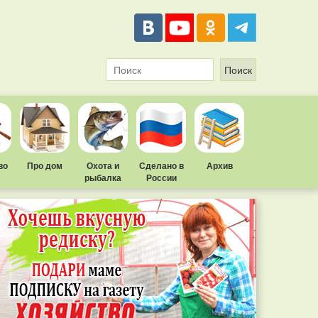
во
Про дом
Охота и
Сделано в
Архив
рыбалка
России