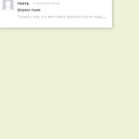
гость
9 месяцев назад
ферма пшик
Горжусь тем, что моя семья круглый год не нуждается в покупных витаминах