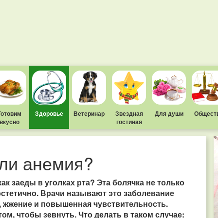
Готовим
Здоровье
Ветеринар
Звездная
Для души
Общест
вкусно
гостиная
ли анемия?
ак заеды в уголках рта? Эта болячка не только
 эстетично. Врачи называют это заболевание
, жжение и повышенная чувствительность.
 том, чтобы зевнуть. Что делать в таком случае: