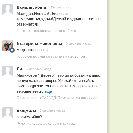
Камиль. абый.
24 дня назад
Молодец,Ильшат! Здоровья
тебе,счастья,удачи!Дерзай и удача от тебя не
отвернется!
Как стать хозяином пасеки в 10 лет
Екатерина Николаева
5 месяцев назад
А где скорпионы?
Гороскоп по знакам зодиака на 2026 год
Ли
6 месяцев назад
Малиновое " Дерево", это штамбовая малина,
не нуждающая опоры. Урожай отличный, к
зиме подрезается на высоте 1,5 , срезают всё
верхние ветки,
ещё
Товарищи, это РАЗВОД! Почему малиновых деревьев не бывает, или Как ушлые продавцы наживаются на мечтах садоводов
людмила
8 месяцев назад
а зачем яйцо?
Рулет из фарша с сыром в духовке