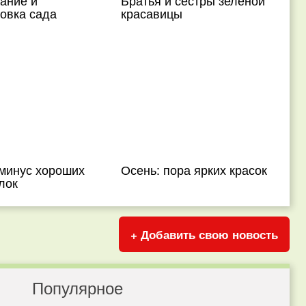
ание и
Братья и сестры зеленой
овка сада
красавицы
минус хороших
Осень: пора ярких красок
лок
+ Добавить свою новость
Популярное