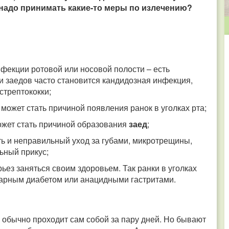
и надо принимать какие-то меры по излечению?
фекции ротовой или носовой полости – есть
и заедов часто становится кандидозная инфекция,
трептококки;
может стать причиной появления ранок в уголках рта;
ожет стать причиной образования
заед
;
ть и неправильный уход за губами, микротрещины,
ьный прикус;
ерьез заняться своим здоровьем. Так ранки в уголках
харным диабетом или анацидными гастритами.
и обычно проходит сам собой за пару дней. Но бывают