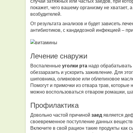
случаи затяжных или частых заедов, при кото
покажет, чего вашему организму не хватает, 
возбудителей.
От результата анализов и будет зависеть леч
антибиотиков, с кандидозной инфекцией – пр
Лечение снаружи
Воспаленные
уголки рта
надо обрабатывать 
обеззаразить и ускорить заживление. Для это
шиповника, оливковое или облепиховое масло,
Помогут и примочки из отвара трав, которые н
можно воспользоваться отваром ромашки, ш
Профилактика
Довольно частой причиной
заед
является деф
своевременное поступление данных веществ и
Включите в свой рацион такие продукты как сыр