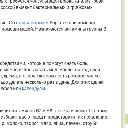
рых требуется консультация врача. Анализ крови
а соскоб выявит бактериальных и грибковых
ение. Со
стафилококком
борются при помощи
и помощи мазей. Назначаются витамины группы В.
средствами, которые помогут снять боль,
го можно использовать мед, масло авокадо или
 крема, в основе которых есть розовое масло.
адо делать несколько раз в день. Для этих целей
алфея или
календулы
.
ицит витаминов В2 и В6, железа и цинка. Поэтому
збавит вас от заед и предотвратит их появление.
, молоко, творог, мясо, яйца, печень, отруби,