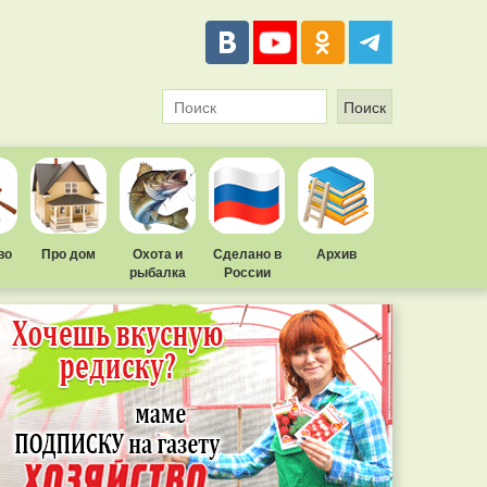
во
Про дом
Охота и
Сделано в
Архив
рыбалка
России