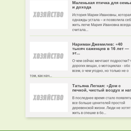
Маленькая птичка для семь
и дохода
История Марии Ивановны, котора
однажды устала – и позволила се
жить легче Мария Ивановна всегда
считала...
Нариман Джемилев: «40
тысяч саженцев в 16 лет —
эт...
О чем сейчас мечтают подростки?
дорогих вещах, о мотоциклах - обо
всем, о чем угодно, но только не о
том, как нач...
Татьяна Легкая: «Дом с
печкой, чистый воздух и нат
В последнее время стало появлят
все больше ценителей простой
деревенской жизни. Люди не хотят
жить в спешке в бо...