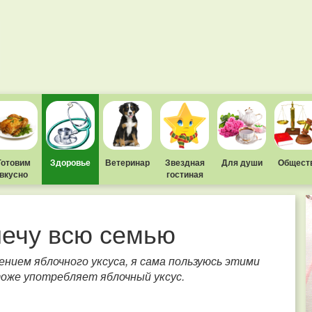
Готовим
Здоровье
Ветеринар
Звездная
Для души
Общест
вкусно
гостиная
лечу всю семью
нием яблочного уксуса, я сама пользуюсь этими
тоже употребляет яблочный уксус.