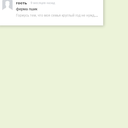
гость
9 месяцев назад
ферма пшик
Горжусь тем, что моя семья круглый год не нуждается в покупных витаминах