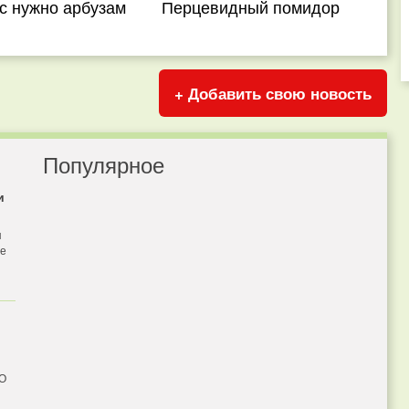
с нужно арбузам
Перцевидный помидор
+ Добавить свою новость
Популярное
и
я
бе
 О