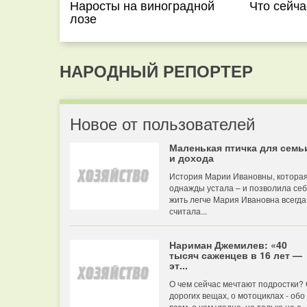
Наросты на виноградной
Что сейча
лозе
НАРОДНЫЙ РЕПОРТЕР
Новое от пользователей
Маленькая птичка для семь
и дохода
История Марии Ивановны, котора
однажды устала – и позволила се
жить легче Мария Ивановна всегда
считала...
Нариман Джемилев: «40
тысяч саженцев в 16 лет —
эт...
О чем сейчас мечтают подростки?
дорогих вещах, о мотоциклах - обо
всем, о чем угодно, но только не о