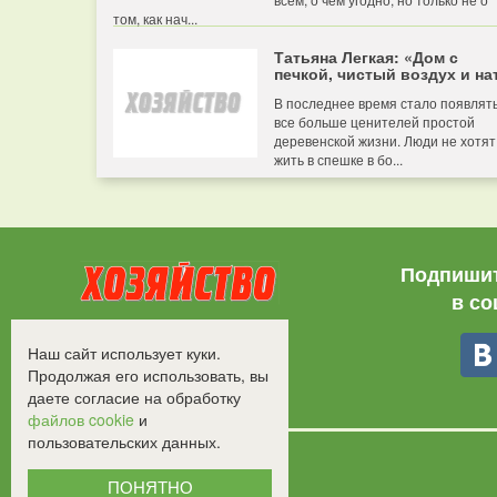
том, как нач...
Татьяна Легкая: «Дом с
печкой, чистый воздух и нат
В последнее время стало появлят
все больше ценителей простой
деревенской жизни. Люди не хотят
жить в спешке в бо...
Подпишит
в со
Все права защищены.
Наш сайт использует куки.
©2008-2017 - "Хозяйство"
Продолжая его использовать, вы
даете согласие на обработку
файлов cookie
и
пользовательских данных.
ПОНЯТНО