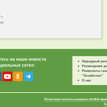
...
ься
есь на наши новости
Народный реп
циальных сетях:
Размещение р
Реквизиты газ
"Хозяйство"
О нас
Политика использования cookie-фа
С