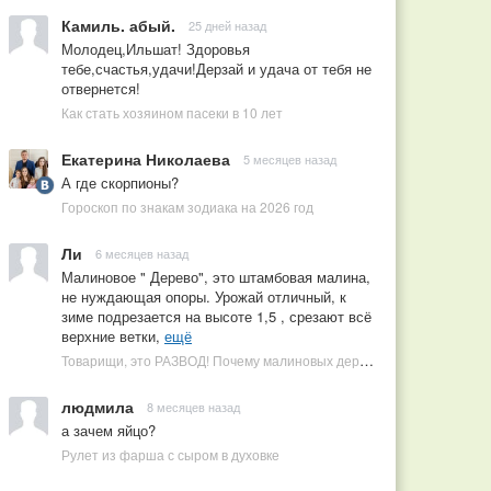
Камиль. абый.
25 дней назад
Молодец,Ильшат! Здоровья
тебе,счастья,удачи!Дерзай и удача от тебя не
отвернется!
Как стать хозяином пасеки в 10 лет
Екатерина Николаева
5 месяцев назад
А где скорпионы?
Гороскоп по знакам зодиака на 2026 год
Ли
6 месяцев назад
Малиновое " Дерево", это штамбовая малина,
не нуждающая опоры. Урожай отличный, к
зиме подрезается на высоте 1,5 , срезают всё
верхние ветки,
ещё
Товарищи, это РАЗВОД! Почему малиновых деревьев не бывает, или Как ушлые продавцы наживаются на мечтах садоводов
людмила
8 месяцев назад
а зачем яйцо?
Рулет из фарша с сыром в духовке