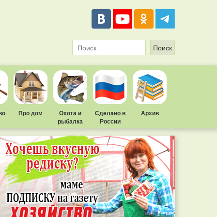
во
Про дом
Охота и
Сделано в
Архив
рыбалка
России